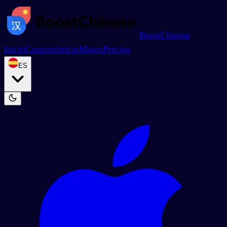
BoostChinese
Inicio
Características
Mazos
Precios
ES