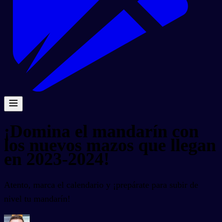
¡Domina el mandarín con
los nuevos mazos que llegan
en 2023-2024!
Atento, marca el calendario y ¡prepárate para subir de
nivel tu mandarín!