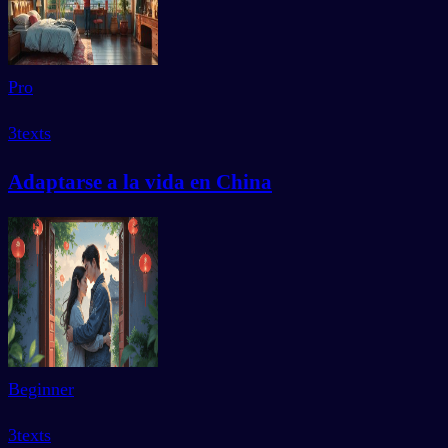
Pro
3
texts
Adaptarse a la vida en China
Beginner
3
texts