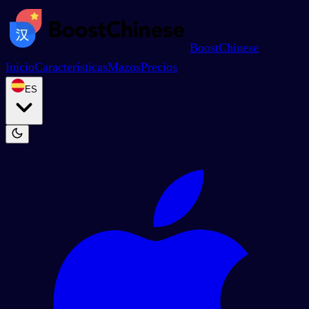
BoostChinese
Inicio
Características
Mazos
Precios
ES