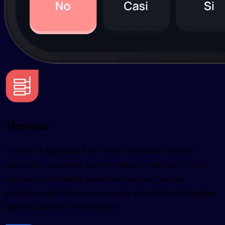
Algoritmo
Usamos el algoritmo SM-18 para mostrarte con más
frecuencia las tarjetas que no conoces o podrías olvidar.
Las que ya dominaste aparecerán menos. Nuestro
algoritmo estadístico se encarga de categorizar las tarjetas
según tu nivel de conocimiento.