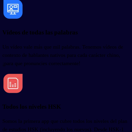
Vídeos de todas las palabras
Un vídeo vale más que mil palabras. Tenemos vídeos de
contexto de hablantes nativos para cada carácter chino,
¡para que pronuncies correctamente!
Todos los niveles HSK
Somos la primera app que cubre todos los niveles del plan
de estudios HSK (incluyendo los nuevos). Desde HSK-1