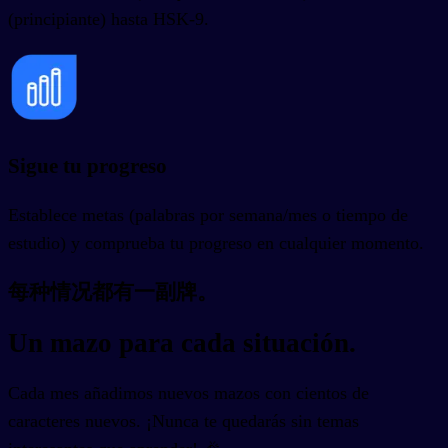
(principiante) hasta HSK-9.
Sigue tu progreso
Establece metas (palabras por semana/mes o tiempo de
estudio) y comprueba tu progreso en cualquier momento.
每种情况都有一副牌。
Un mazo para cada situación.
Cada mes añadimos nuevos mazos con cientos de
caracteres nuevos. ¡Nunca te quedarás sin temas