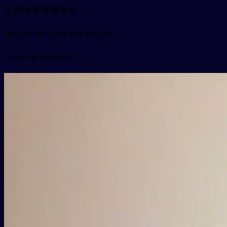
这条河里有很多鱼
zhè tiáo hé lǐ yǒu hěn duō yú
Vídeo de la tarjeta