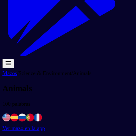
Mazos
/
Science & Environment
/
Animals
Animals
100
palabras
Ver mazo en la app