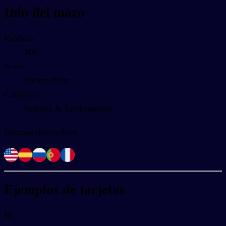
Info del mazo
Palabras
100
Nivel
Intermediate
Categoría
Science & Environment
Idiomas disponibles
Ejemplos de tarjetas
狗