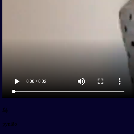
鸟
py
niǎo