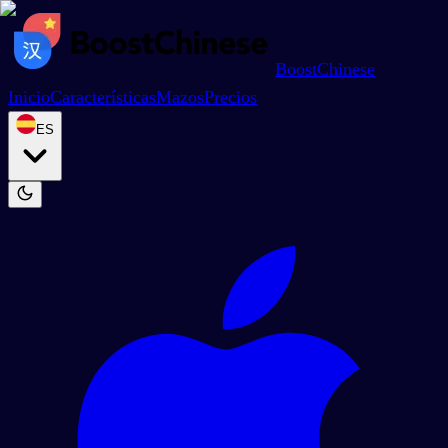
BoostChinese
Inicio
Características
Mazos
Precios
ES