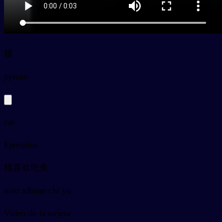
猫
py
māo
cat
Ejemplos
猫喜欢吃鱼
māo xǐhuan chī yú
Vídeo de la tarjeta