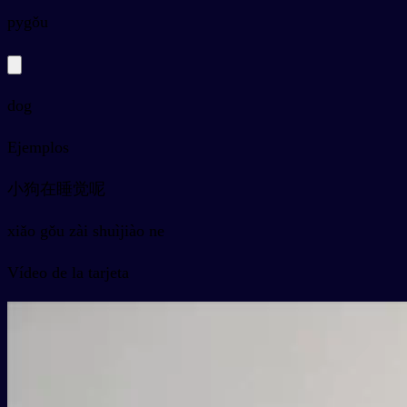
py
gǒu
dog
Ejemplos
小狗在睡觉呢
xiǎo gǒu zài shuìjiào ne
Vídeo de la tarjeta