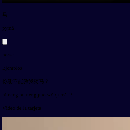
马
py
mǎ
horse
Ejemplos
你能不能教我骑马？
nǐ néng bù néng jiāo wǒ qí mǎ ？
Vídeo de la tarjeta