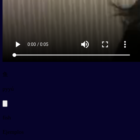
鱼
py
yú
fish
Ejemplos