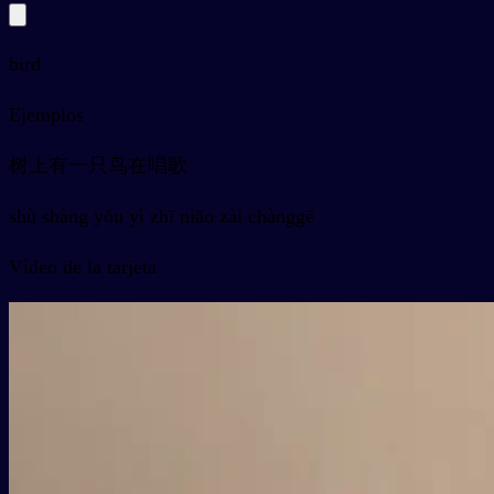
bird
Ejemplos
树上有一只鸟在唱歌
shù shàng yǒu yì zhī niǎo zài chànggē
Vídeo de la tarjeta