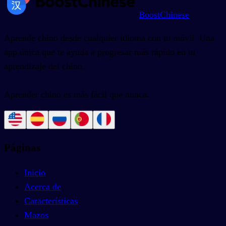
BoostChinese
Aprende chino desde cualquier idioma con tu móvil. Una
app única que te ayuda a progresar más rápido en tu
aprendizaje del chino.
Aprender chino es más fácil que nunca.
Páginas
Inicio
Acerca de
Características
Mazos