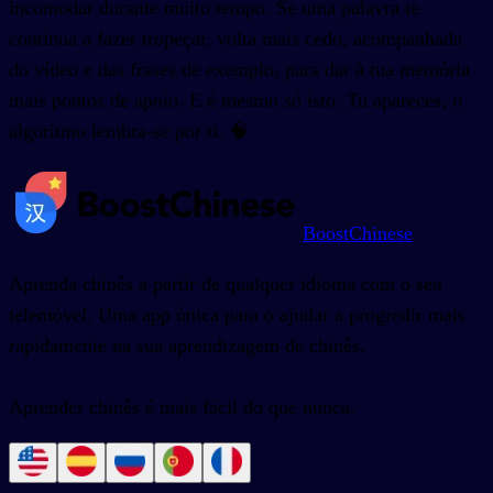
incomodar durante muito tempo. Se uma palavra te
continua a fazer tropeçar, volta mais cedo, acompanhada
do vídeo e das frases de exemplo, para dar à tua memória
mais pontos de apoio. E é mesmo só isto. Tu apareces, o
algoritmo lembra-se por ti. 🧠
BoostChinese
Aprenda chinês a partir de qualquer idioma com o seu
telemóvel. Uma app única para o ajudar a progredir mais
rapidamente na sua aprendizagem de chinês.
Aprender chinês é mais fácil do que nunca.