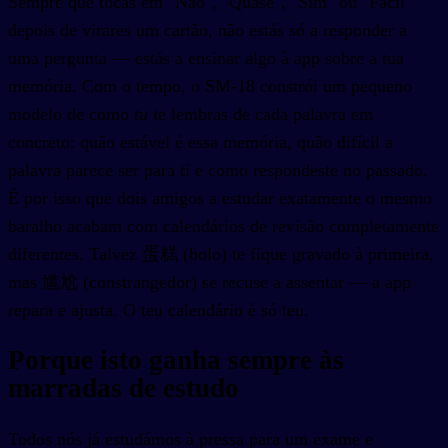
Sempre que tocas em "Não", "Quase", "Sim" ou "Fácil"
depois de virares um cartão, não estás só a responder a
uma pergunta — estás a ensinar algo à app sobre a tua
memória. Com o tempo, o SM-18 constrói um pequeno
modelo de como
tu
te lembras de cada palavra em
concreto: quão estável é essa memória, quão difícil a
palavra parece ser para ti e como respondeste no passado.
É por isso que dois amigos a estudar exatamente o mesmo
baralho acabam com calendários de revisão completamente
diferentes. Talvez 蛋糕 (bolo) te fique gravado à primeira,
mas 尴尬 (constrangedor) se recuse a assentar — a app
repara e ajusta. O teu calendário é só teu.
Porque isto ganha sempre às
marradas de estudo
Todos nós já estudámos à pressa para um exame e