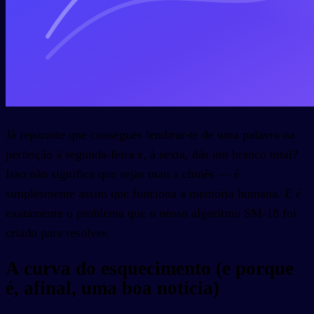
Já reparaste que consegues lembrar-te de uma palavra na
perfeição à segunda-feira e, à sexta, dás um branco total?
Isso não significa que sejas mau a chinês — é
simplesmente assim que funciona a memória humana. E é
exatamente o problema que o nosso algoritmo SM-18 foi
criado para resolver.
A curva do esquecimento (e porque
é, afinal, uma boa notícia)