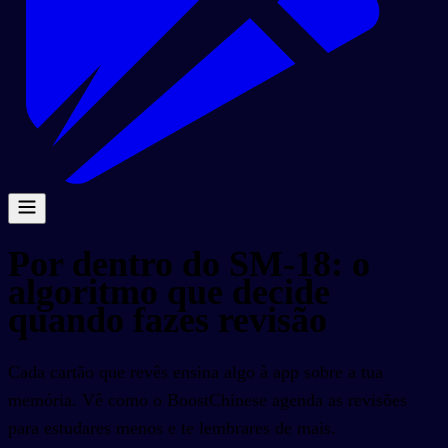
Por dentro do SM-18: o
algoritmo que decide
quando fazes revisão
Cada cartão que revês ensina algo à app sobre a tua
memória. Vê como o BoostChinese agenda as revisões
para estudares menos e te lembrares de mais.