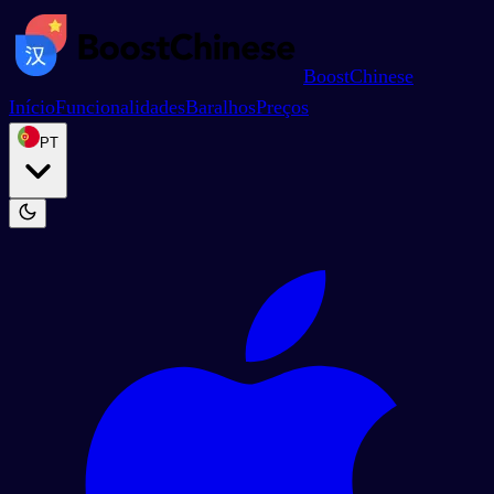
BoostChinese
Início
Funcionalidades
Baralhos
Preços
PT