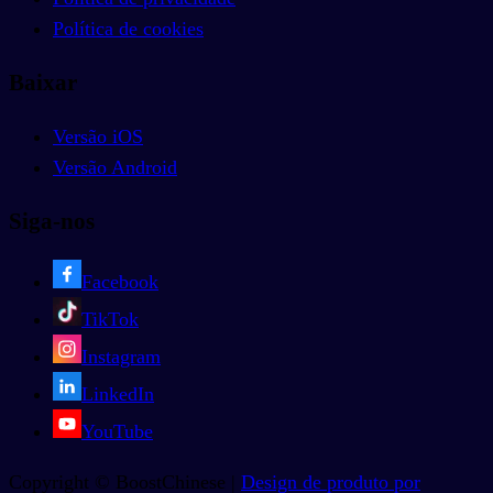
Política de cookies
Baixar
Versão iOS
Versão Android
Siga-nos
Facebook
TikTok
Instagram
LinkedIn
YouTube
Copyright © BoostChinese |
Design de produto por