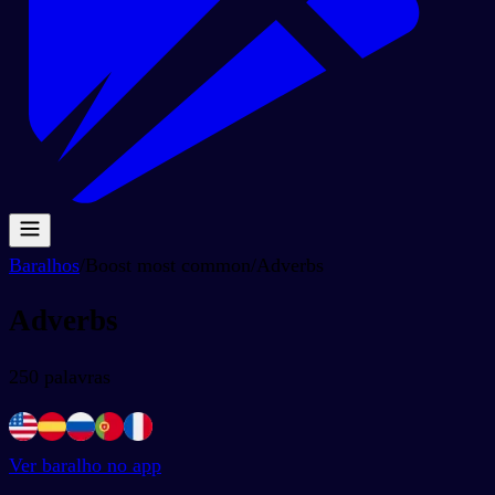
Baralhos
/
Boost most common
/
Adverbs
Adverbs
250
palavras
Ver baralho no app