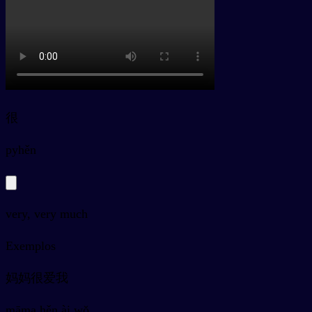
很
py
hěn
very, very much
Exemplos
妈妈很爱我
māma hěn ài wǒ