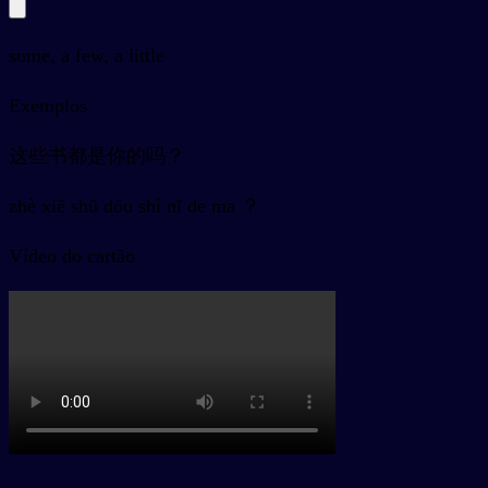
some, a few, a little
Exemplos
这些书都是你的吗？
zhè xiē shū dōu shì nǐ de ma ？
Vídeo do cartão