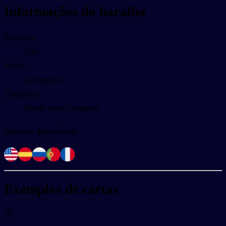
Informações do baralho
Palavras
250
Nível
Advanced
Categoria
Boost most common
Idiomas disponíveis
Exemplos de cartas
不