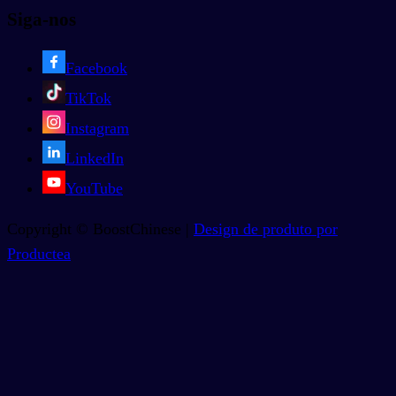
Siga-nos
Facebook
TikTok
Instagram
LinkedIn
YouTube
Copyright © BoostChinese |
Design de produto por
Productea