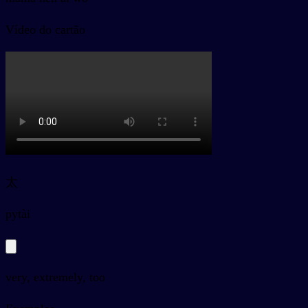
Vídeo do cartão
太
py
tài
very, extremely, too