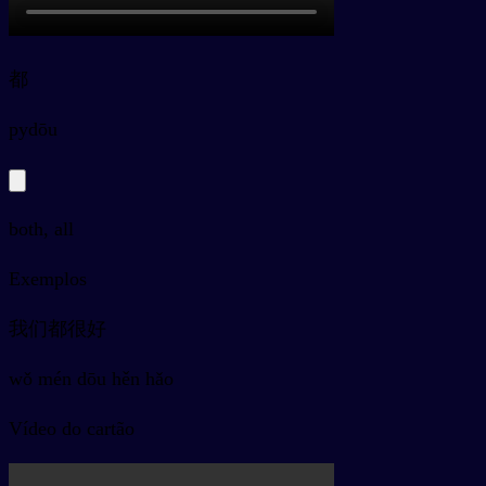
都
py
dōu
both, all
Exemplos
我们都很好
wǒ mén dōu hěn hǎo
Vídeo do cartão