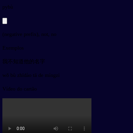
py
bù
(negative prefix), not, no
Exemplos
我不知道他的名字
wǒ bù zhīdào tā de míngzi
Vídeo do cartão