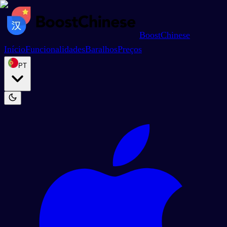
BoostChinese
Início
Funcionalidades
Baralhos
Preços
PT