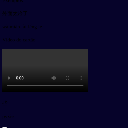
Exemplos
外面太冷了
wàimiàn tài lěng le
Vídeo do cartão
些
py
xiē