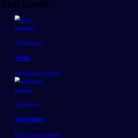
Mais baralhos
Beginner
100
palavras
Verbs
Boost most common
Newbie
25
palavras
Advérbios
Boost most common