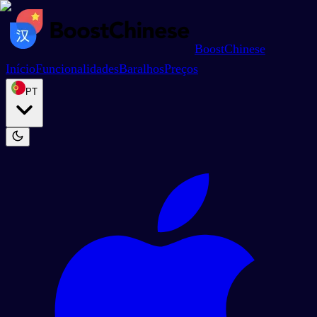
BoostChinese
Início
Funcionalidades
Baralhos
Preços
PT