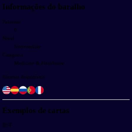
Informações do baralho
Palavras
0
Nível
Intermediate
Categoria
Medicine & Healthcare
Idiomas disponíveis
Exemplos de cartas
肚子