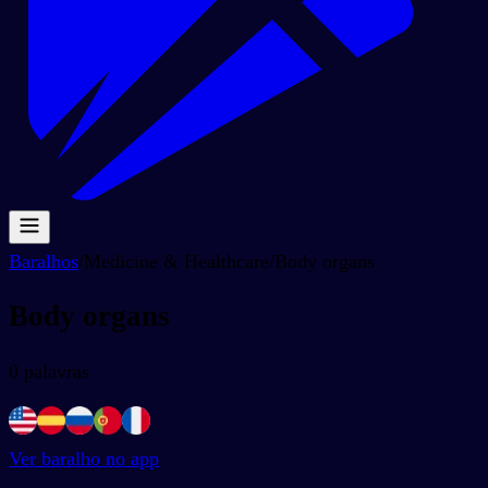
Baralhos
/
Medicine & Healthcare
/
Body organs
Body organs
0
palavras
Ver baralho no app