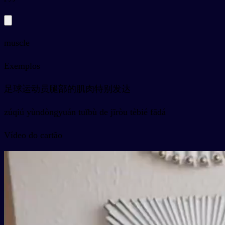
muscle
Exemplos
足球运动员腿部的肌肉特别发达
zúqiú yùndòngyuán tuǐbù de jīròu tèbié fādá
Vídeo do cartão