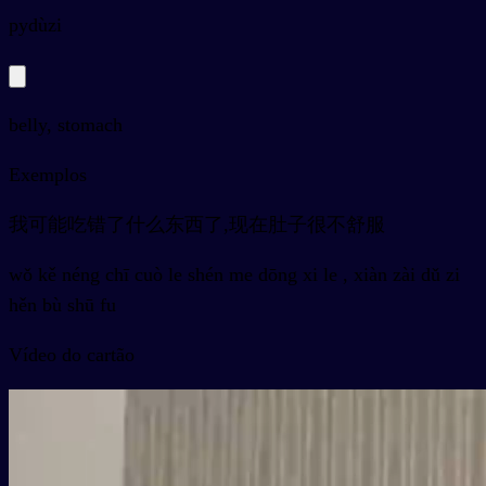
py
dùzi
belly, stomach
Exemplos
我可能吃错了什么东西了,现在肚子很不舒服
wǒ kě néng chī cuò le shén me dōng xi le , xiàn zài dǔ zi
hěn bù shū fu
Vídeo do cartão