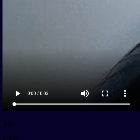
肌肉
py
jīròu