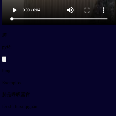
肺
py
fèi
lung
Exemplos
肺是呼吸器官
fèi shì hūxī qìguān