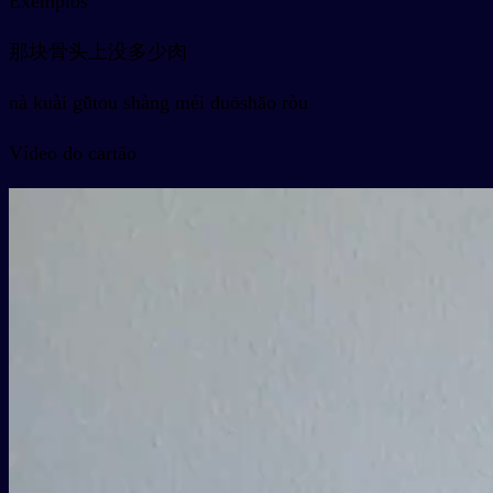
Exemplos
那块骨头上没多少肉
nà kuài gǔtou shàng méi duōshǎo ròu
Vídeo do cartão