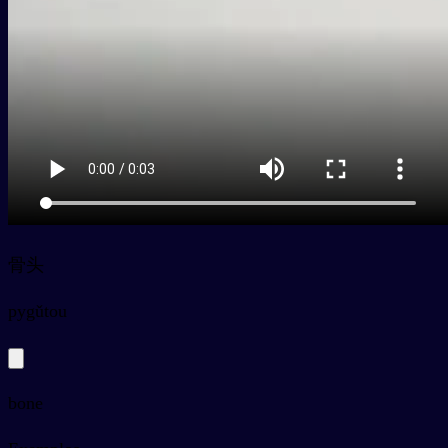
骨头
py
gǔtou
bone