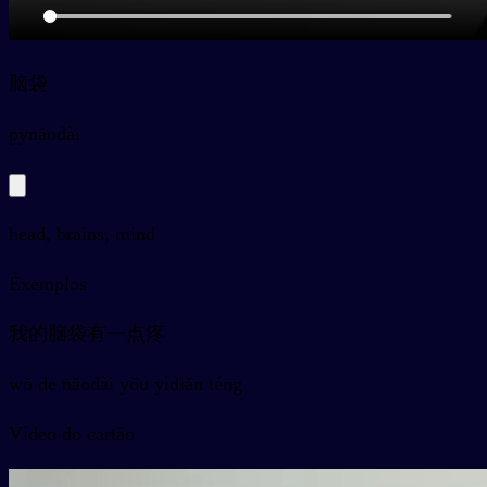
脑袋
py
nǎodài
head, brains, mind
Exemplos
我的脑袋有一点疼
wǒ de nǎodài yǒu yìdiǎn téng
Vídeo do cartão