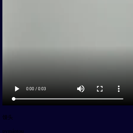
馒头
py
mántou