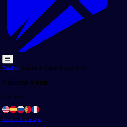
Baralhos
/
Culture & China
/
Chinese Food
Chinese Food
33
palavras
Ver baralho no app