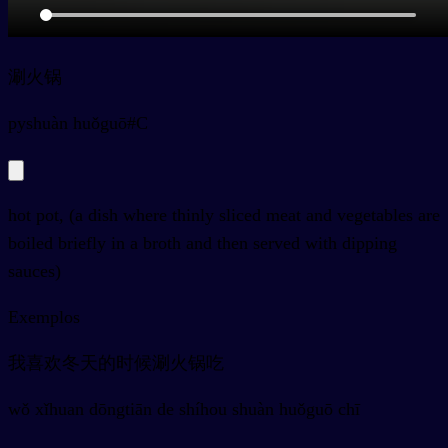
涮火锅
py
shuàn huǒguō#C
hot pot, (a dish where thinly sliced meat and vegetables are
boiled briefly in a broth and then served with dipping
sauces)
Exemplos
我喜欢冬天的时候涮火锅吃
wǒ xǐhuan dōngtiān de shíhou shuàn huǒguō chī