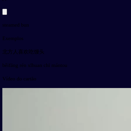
steamed bun
Exemplos
北方人喜欢吃馒头
běifāng rén xǐhuan chī mántou
Vídeo do cartão