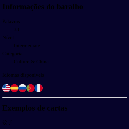
Informações do baralho
Palavras
33
Nível
Intermediate
Categoria
Culture & China
Idiomas disponíveis
Exemplos de cartas
饺子