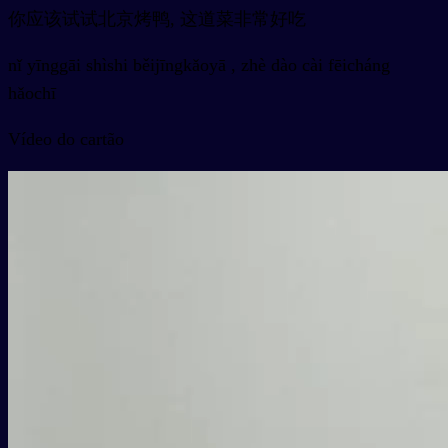
你应该试试北京烤鸭, 这道菜非常好吃
nǐ yīnggāi shìshi běijīngkǎoyā , zhè dào cài fēicháng
hǎochī
Vídeo do cartão