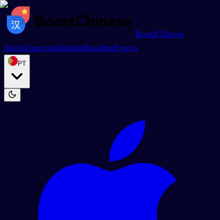
BoostChinese
Início
Funcionalidades
Baralhos
Preços
PT