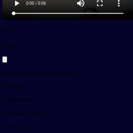
包子
py
bāozi
steamed buns (chinese breakfast)
Exemplos
我喜欢吃包子
wǒ xǐhuan chī bāozi
Vídeo do cartão