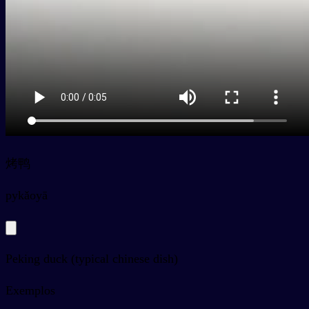
烤鸭
py
kǎoyā
Peking duck (typical chinese dish)
Exemplos