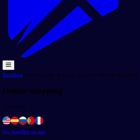
Baralhos
/
Everyday life & Daily activities
/
Online shopping
Online shopping
0
palavras
Ver baralho no app