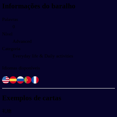
Informações do baralho
Palavras
0
Nível
Advanced
Categoria
Everyday life & Daily activities
Idiomas disponíveis
Exemplos de cartas
礼物