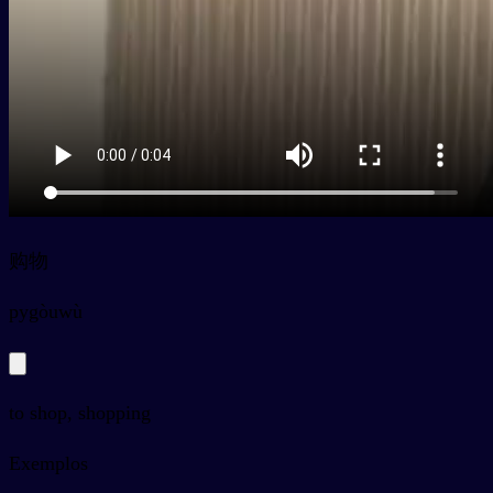
购物
py
gòuwù
to shop, shopping
Exemplos