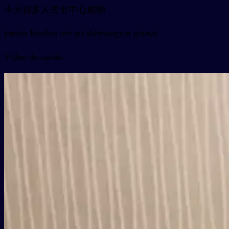
今天很多人去市中心购物
jīntiān hěnduō rén qù shìzhōngxīn gòuwù
Vídeo do cartão