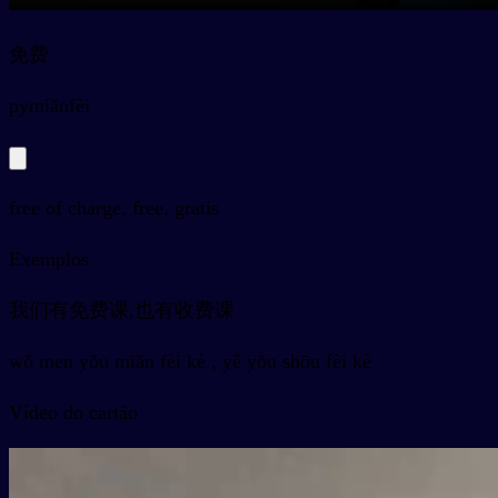
免费
py
miǎnfèi
free of charge, free, gratis
Exemplos
我们有免费课,也有收费课
wǒ men yǒu miǎn fèi kè , yě yǒu shōu fèi kè
Vídeo do cartão