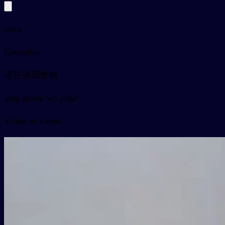
price
Exemplos
请告诉我价格
qǐng gàosu wǒ jiàgé
Vídeo do cartão