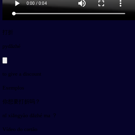
打折
py
dǎzhé
to give a discount
Exemplos
你想要打折吗？
nǐ xiǎngyào dǎzhé ma ？
Vídeo do cartão