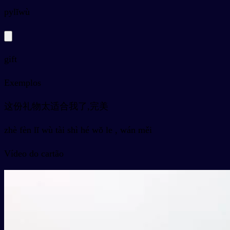
py
lǐwù
gift
Exemplos
这份礼物太适合我了,完美
zhè fèn lǐ wù tài shì hé wǒ le , wán měi
Vídeo do cartão