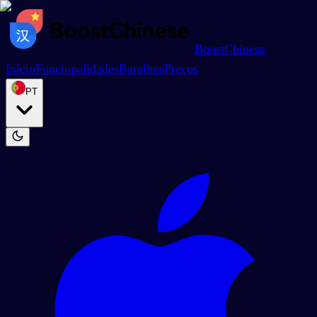
BoostChinese
Início
Funcionalidades
Baralhos
Preços
PT