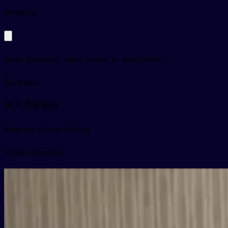
py
ānjìng
quiet, peaceful, calm, silent, to quiet down
Exemplos
病人需要安静
bìng rén xū yào ān jìng
Vídeo do cartão