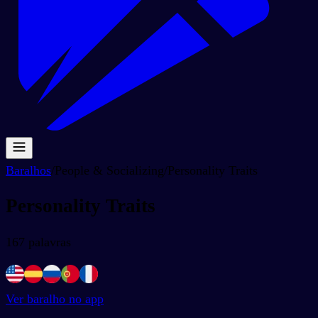
Baralhos
/
People & Socializing
/
Personality Traits
Personality Traits
167
palavras
Ver baralho no app