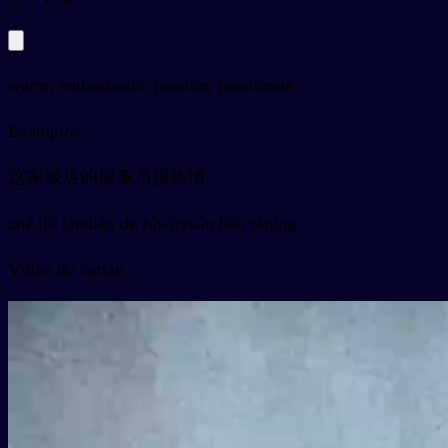
warm, enthusiastic; passion, passionate
Exemplos
这家饭店的服务员很热情
zhè jiā fàndiàn de fúwùyuán hěn rèqíng
Vídeo do cartão