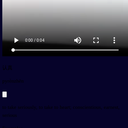
认真
py
rènzhēn
to take seriously, to take to heart; conscientious, earnest,
serious