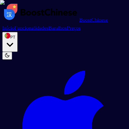
BoostChinese
Início
Funcionalidades
Baralhos
Preços
PT