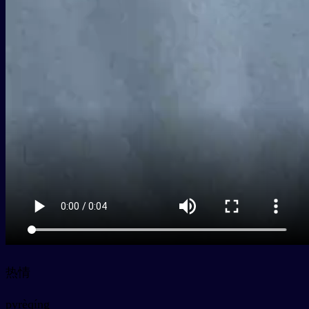
热情
py
rèqíng