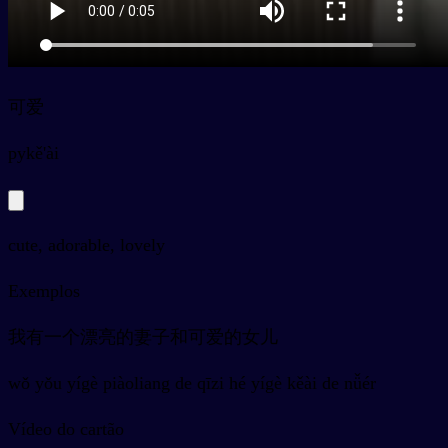
可爱
py
kě'ài
cute, adorable, lovely
Exemplos
我有一个漂亮的妻子和可爱的女儿
wǒ yǒu yígè piàoliang de qīzi hé yígè kěài de nǚér
Vídeo do cartão