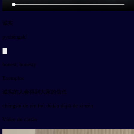
诚实
py
chéngshí
honest; honesty
Exemplos
诚实的人会得到大家的信任
chéngshí de rén huì dédào dàjiā de xìnrèn
Vídeo do cartão