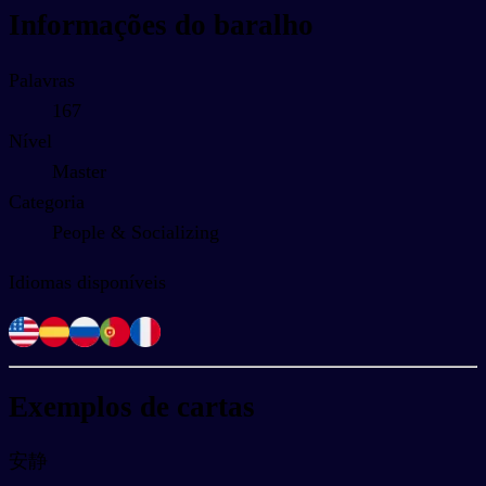
Informações do baralho
Palavras
167
Nível
Master
Categoria
People & Socializing
Idiomas disponíveis
Exemplos de cartas
安静