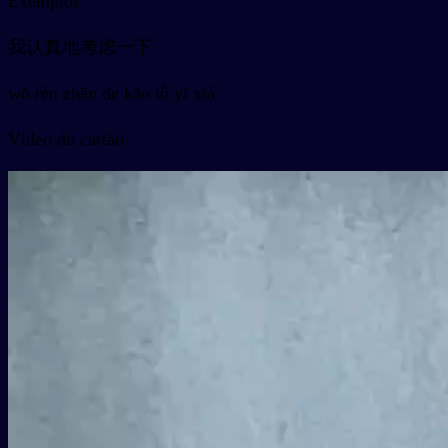
Exemplos
我认真地考虑一下
wǒ rèn zhēn de kǎo lǜ yī xià
Vídeo do cartão