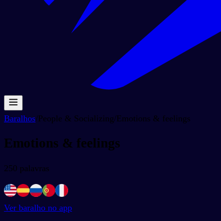
Baralhos
/
People & Socializing
/
Emotions & feelings
Emotions & feelings
250
palavras
Ver baralho no app