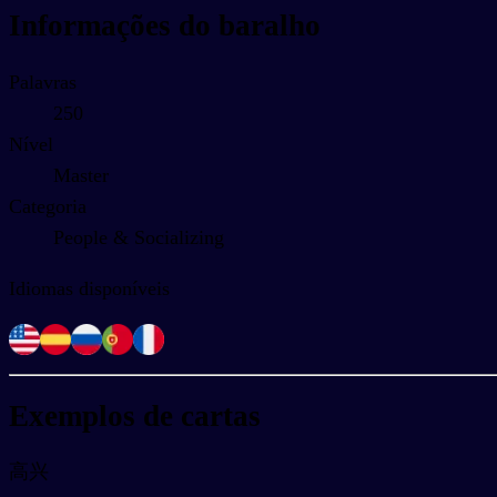
Informações do baralho
Palavras
250
Nível
Master
Categoria
People & Socializing
Idiomas disponíveis
Exemplos de cartas
高兴