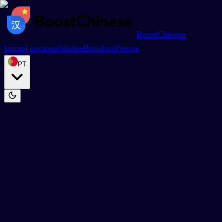
BoostChinese
Início
Funcionalidades
Baralhos
Preços
PT