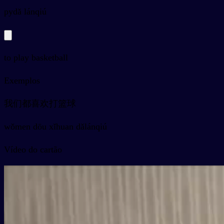
py
dǎ lánqiú
to play basketball
Exemplos
我们都喜欢打篮球
wǒmen dōu xǐhuan dǎlánqiú
Vídeo do cartão