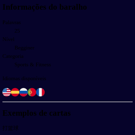
Informações do baralho
Palavras
25
Nível
Begginer
Categoria
Sports & Fitness
Idiomas disponíveis
Exemplos de cartas
打篮球