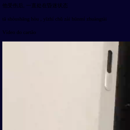
他受伤后, 一直处在昏迷状态
tā shòushāng hòu , yīzhí chǔ zài hūnmí zhuàngtài
Vídeo do cartão