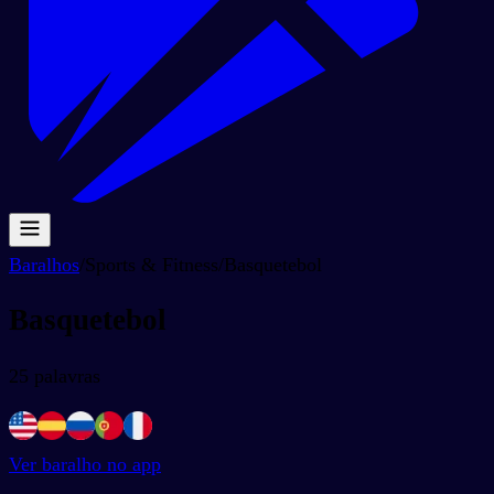
Baralhos
/
Sports & Fitness
/
Basquetebol
Basquetebol
25
palavras
Ver baralho no app