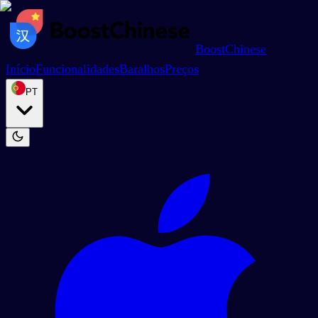
BoostChinese
Início
Funcionalidades
Baralhos
Preços
PT