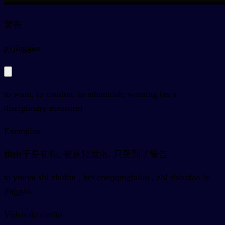
警告
py
jǐnggào
to warn, to caution, to admonish; warning (as a
disciplinary measure)
Exemplos
她由于是初犯, 被从轻发落, 只受到了警告
tā yóuyú shì chūfàn , bèi cóngqīngfāluò , zhǐ shòudào le
jǐnggào
Vídeo do cartão