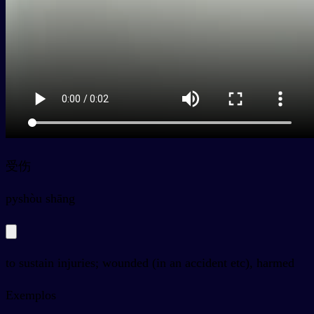
受伤
py
shòu shāng
to sustain injuries; wounded (in an accident etc), harmed
Exemplos