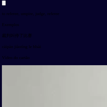
to referee, umpire, judge, referee
Exemplos
裁判叫停了比赛
cáipàn jiàotíng le bǐsài
Vídeo do cartão