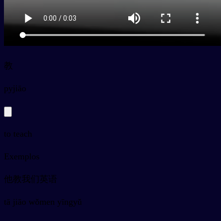
教
py
jiāo
to teach
Exemplos
他教我们英语
tā jiāo wǒmen yīngyǔ