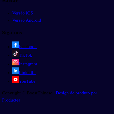
Baixar
Versão iOS
Versão Android
Siga-nos
Facebook
TikTok
Instagram
LinkedIn
YouTube
Copyright © BoostChinese |
Design de produto por
Productea