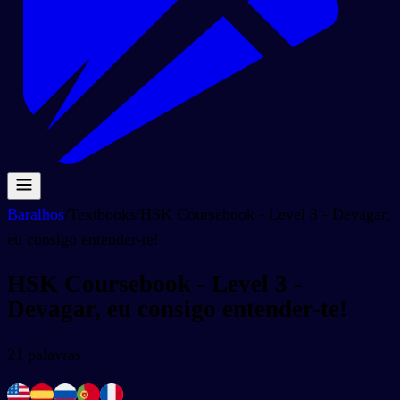
Baralhos
/
Textbooks
/
HSK Coursebook - Level 3 - Devagar,
eu consigo entender-te!
HSK Coursebook - Level 3 -
Devagar, eu consigo entender-te!
21
palavras