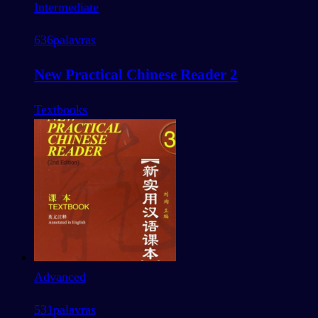
Intermediate
636
palavras
New Practical Chinese Reader 2
Textbooks
Advanced
531
palavras