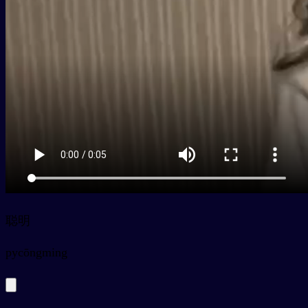
聪明
py
cōngming