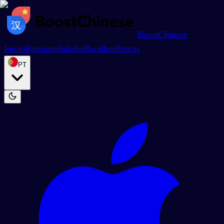
BoostChinese
Início
Funcionalidades
Baralhos
Preços
PT