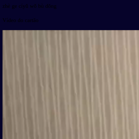
zhè ge cíyǔ wǒ bù dǒng
Vídeo do cartão