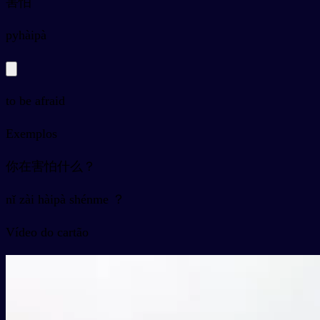
害怕
py
hàipà
to be afraid
Exemplos
你在害怕什么？
nǐ zài hàipà shénme ？
Vídeo do cartão