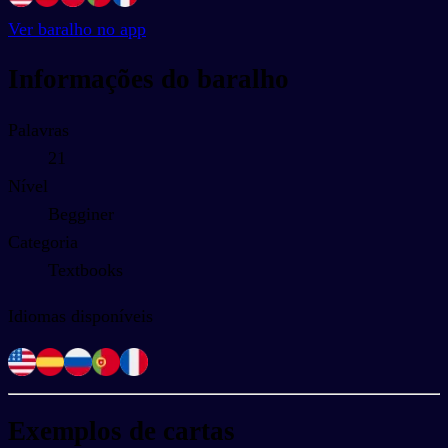
Ver baralho no app
Informações do baralho
Palavras
21
Nível
Begginer
Categoria
Textbooks
Idiomas disponíveis
Exemplos de cartas