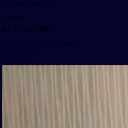
intelligent, bright, clever
Exemplos
其实,我一点都不聪明
qíshí , wǒ yì diǎn dōu bù cōngming
Vídeo do cartão