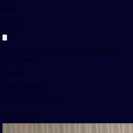
成绩
py
chéngjì
achievement, result (of work or study), performance
records, grades
Exemplos
他的学习成绩不好
tā de xuéxí chéngjì bù hǎo
Vídeo do cartão