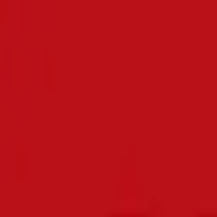
BoostChinese
Início
Funcionalidades
Baralhos
Preços
PT