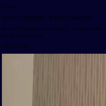
Exemplos
知道自己正在做的事情，并且知道这么做的原因
zhī dào zì jǐ zhèng zài zuò de shì qíng ， bìng qiě zhī dào
zhè me zuò de yuán yīn
Vídeo do cartão