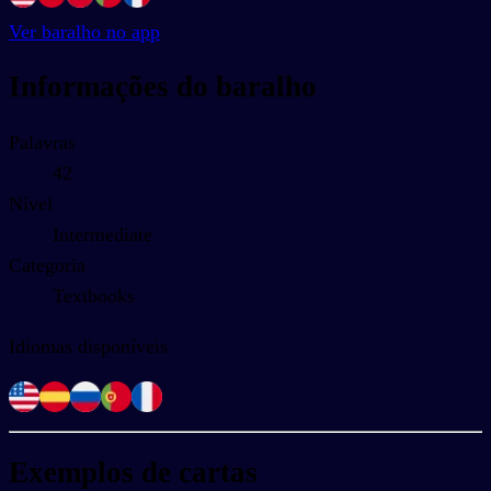
Ver baralho no app
Informações do baralho
Palavras
42
Nível
Intermediate
Categoria
Textbooks
Idiomas disponíveis
Exemplos de cartas