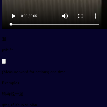
遍
py
biàn
(Measure word for actions) one time
Exemplos
请再说一遍
qǐng zàishuō yí biàn