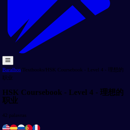
Baralhos
/
Textbooks
/
HSK Coursebook - Level 4 - 理想的
职业
HSK Coursebook - Level 4 - 理想的
职业
42
palavras