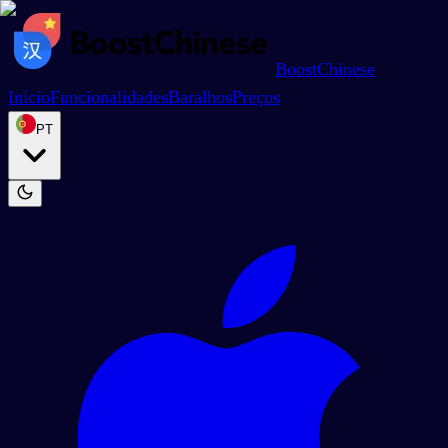
BoostChinese
Início
Funcionalidades
Baralhos
Preços
PT