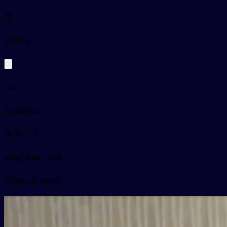
等
py
děng
wait
Exemplos
请等一下
qǐng děng yíxià
Vídeo do cartão