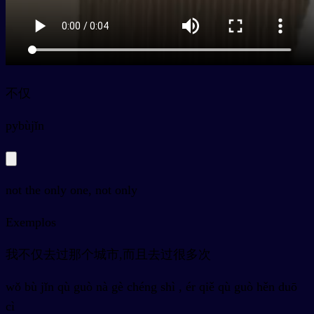
不仅
py
bùjǐn
not the only one, not only
Exemplos
我不仅去过那个城市,而且去过很多次
wǒ bù jǐn qù guò nà gè chéng shì , ér qiě qù guò hěn duō
cì