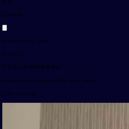
不管
py
bùguǎn
no matter (how, what)
Exemplos
不管怎么样,我都会喜欢你
bù guǎn zěn me yàng , wǒ dōu huì xǐ huan nǐ
Vídeo do cartão