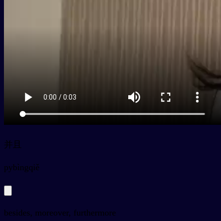
并且
py
bìngqiě
besides, moreover, furthermore