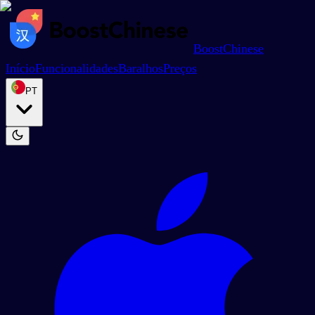
BoostChinese
Início
Funcionalidades
Baralhos
Preços
PT