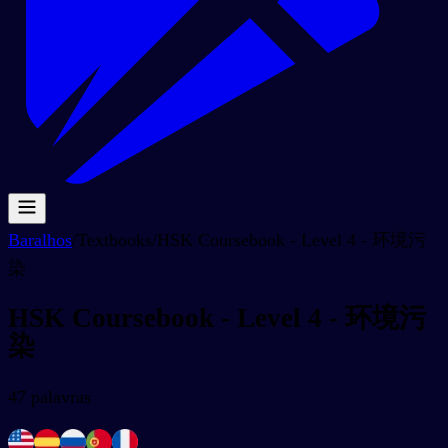
Baralhos
/
Textbooks
/
HSK Coursebook - Level 4 - 环境污
染
HSK Coursebook - Level 4 - 环境污
染
47
palavras