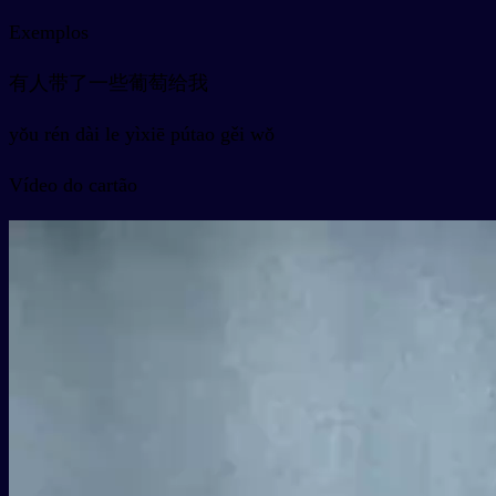
Exemplos
有人带了一些葡萄给我
yǒu rén dài le yìxiē pútao gěi wǒ
Vídeo do cartão