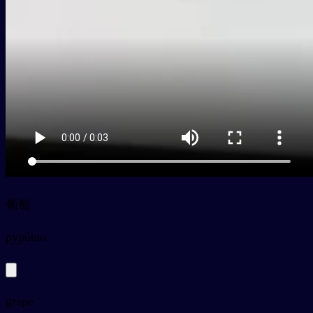
葡萄
py
pútao
grape