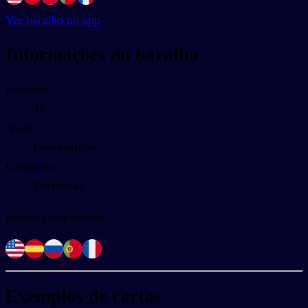
Ver baralho no app
Informações do baralho
Palavras
47
Nível
Intermediate
Categoria
Textbooks
Idiomas disponíveis
Exemplos de cartas