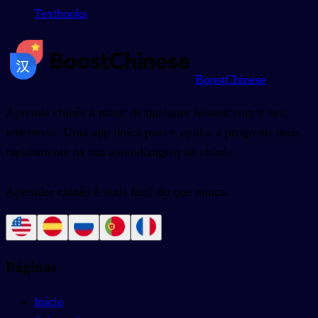
Textbooks
BoostChinese
Aprenda chinês a partir de qualquer idioma com o seu
telemóvel. Uma app única para o ajudar a progredir mais
rapidamente na sua aprendizagem de chinês.
Aprender chinês é mais fácil do que nunca.
Páginas
Início