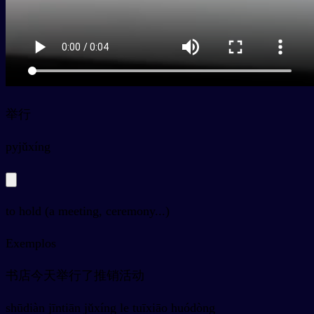
举行
py
jǔxíng
to hold (a meeting, ceremony...)
Exemplos
书店今天举行了推销活动
shūdiàn jīntiān jǔxíng le tuīxiāo huódòng