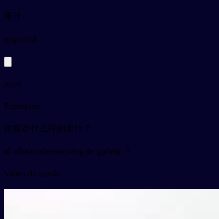
果汁
py
guǒzhī
juice
Exemplos
你喜欢什么样的果汁？
nǐ xǐhuan shénmeyàng de guǒzhī ？
Vídeo do cartão