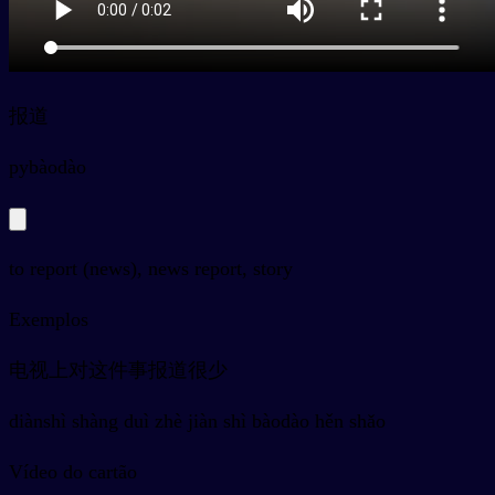
报道
py
bàodào
to report (news), news report, story
Exemplos
电视上对这件事报道很少
diànshì shàng duì zhè jiàn shì bàodào hěn shǎo
Vídeo do cartão