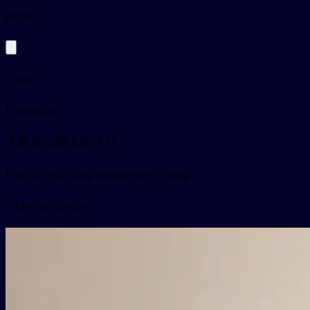
py
yún
cloud
Exemplos
飞机在云层上面飞行
fēijī zài yún céng shàngmiàn fēixíng
Vídeo do cartão