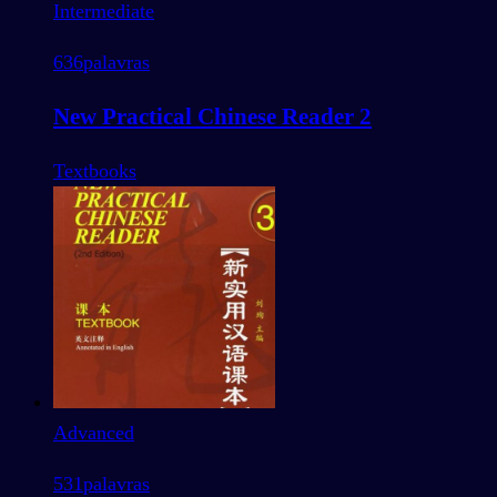
Intermediate
636
palavras
New Practical Chinese Reader 2
Textbooks
Advanced
531
palavras