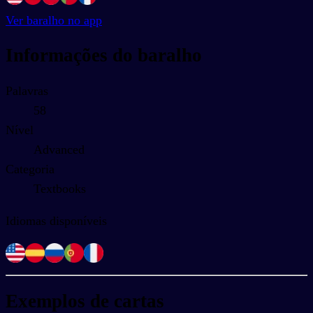
Ver baralho no app
Informações do baralho
Palavras
58
Nível
Advanced
Categoria
Textbooks
Idiomas disponíveis
Exemplos de cartas