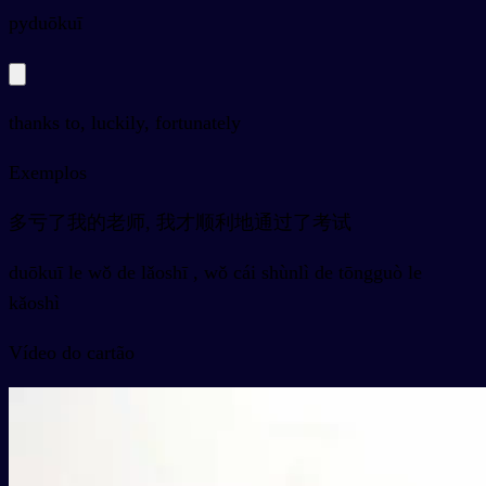
py
duōkuī
thanks to, luckily, fortunately
Exemplos
多亏了我的老师, 我才顺利地通过了考试
duōkuī le wǒ de lǎoshī , wǒ cái shùnlì de tōngguò le
kǎoshì
Vídeo do cartão