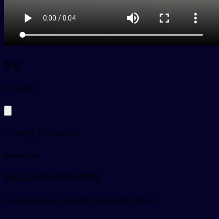
发愁
py
fāchóu
to worry, be anxious
Exemplos
她正在为明天的考试发愁
tā zhèngzài wei míngtiān de kǎoshì fāchóu