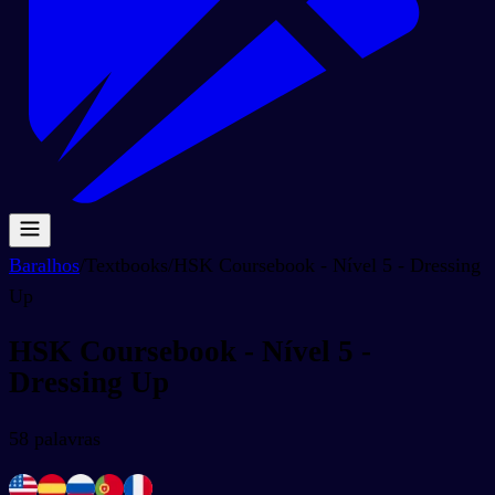
Baralhos
/
Textbooks
/
HSK Coursebook - Nível 5 - Dressing
Up
HSK Coursebook - Nível 5 -
Dressing Up
58
palavras