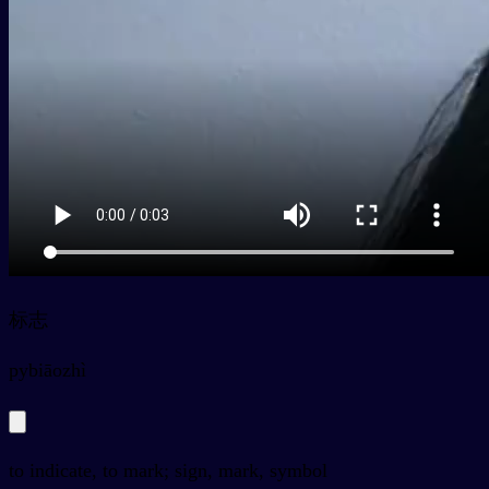
标志
py
biāozhì
to indicate, to mark; sign, mark, symbol