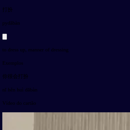
打扮
py
dǎbàn
to dress up, manner of dressing
Exemplos
你很会打扮
nǐ hěn huì dǎbàn
Vídeo do cartão