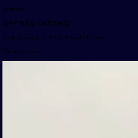
Exemplos
这个雕像是这个城市的标志
zhège diāoxiàng shì zhè gè chéngshì de biāozhì
Vídeo do cartão