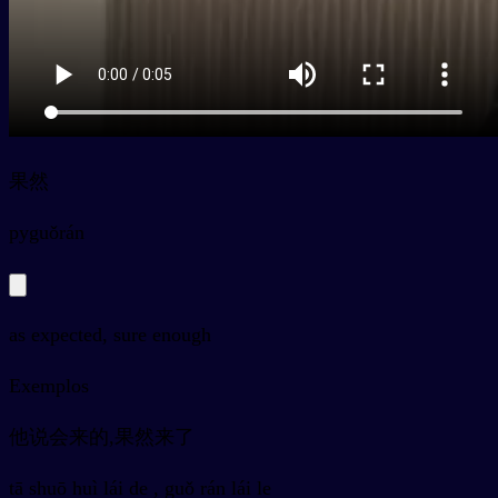
果然
py
guǒrán
as expected, sure enough
Exemplos
他说会来的,果然来了
tā shuō huì lái de , guǒ rán lái le