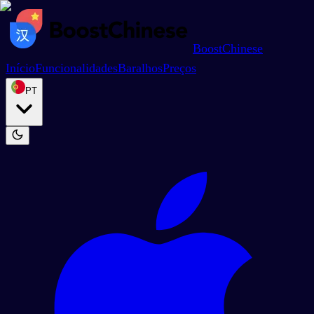
BoostChinese
Início
Funcionalidades
Baralhos
Preços
PT