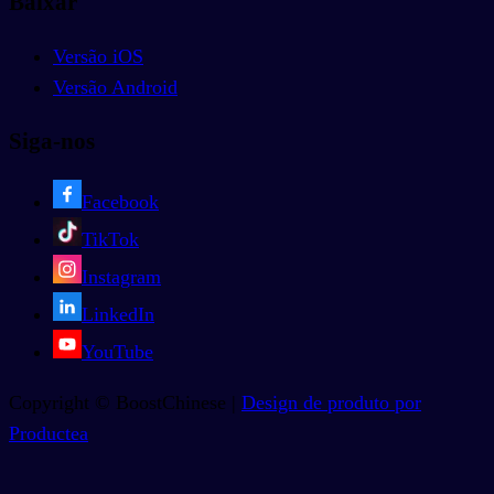
Baixar
Versão iOS
Versão Android
Siga-nos
Facebook
TikTok
Instagram
LinkedIn
YouTube
Copyright © BoostChinese |
Design de produto por
Productea