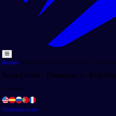
Baralhos
/
Textbooks
/
Boya Chinês - Elementar 1 - Está frio
Boya Chinês - Elementar 1 - Está fr
25
palavras
Ver baralho no app