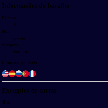
Informações do baralho
Palavras
25
Nível
Newbie
Categoria
Textbooks
Idiomas disponíveis
Exemplos de cartas
北京