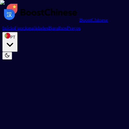
BoostChinese
Início
Funcionalidades
Baralhos
Preços
PT