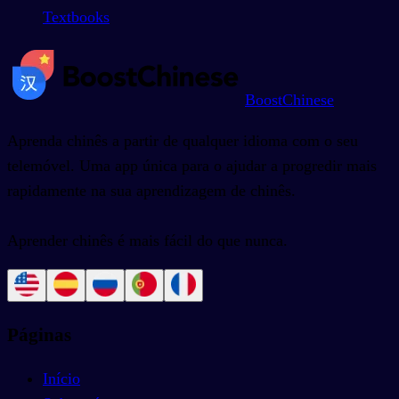
Textbooks
BoostChinese
Aprenda chinês a partir de qualquer idioma com o seu
telemóvel. Uma app única para o ajudar a progredir mais
rapidamente na sua aprendizagem de chinês.
Aprender chinês é mais fácil do que nunca.
Páginas
Início