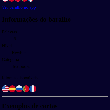
Ver baralho no app
Informações do baralho
Palavras
19
Nível
Newbie
Categoria
Textbooks
Idiomas disponíveis
Exemplos de cartas