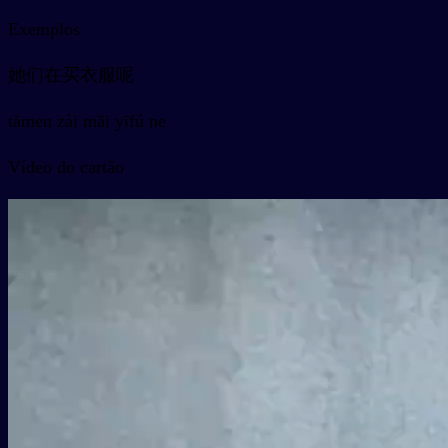
Exemplos
她们在买衣服呢
tāmen zài mǎi yīfú ne
Vídeo do cartão