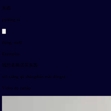
东西
py
dōng xi
thing, stuff
Exemplos
我想去商店买东西
wǒ xiǎng qù shāngdiàn mǎi dōngxi
Vídeo do cartão