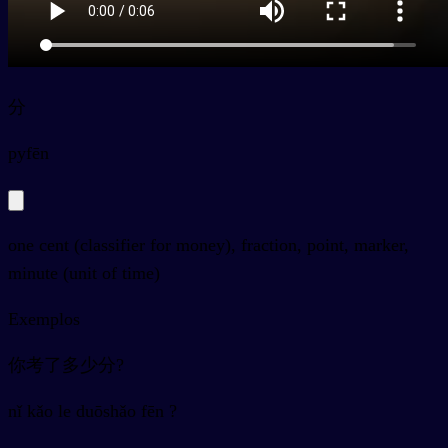
分
py
fēn
one cent (classifier for money), fraction, point, marker,
minute (unit of time)
Exemplos
你考了多少分?
nǐ kǎo le duōshǎo fēn ?