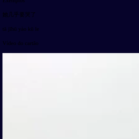
Exemplos
她几乎要哭了
tā jīhū yào kū le
Vídeo do cartão