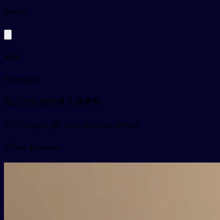
py
qīzi
wife
Exemplos
我正在给他的妻子做早餐
wǒ zhèngzài gěi tā de qīzi zuò zǎocān
Vídeo do cartão