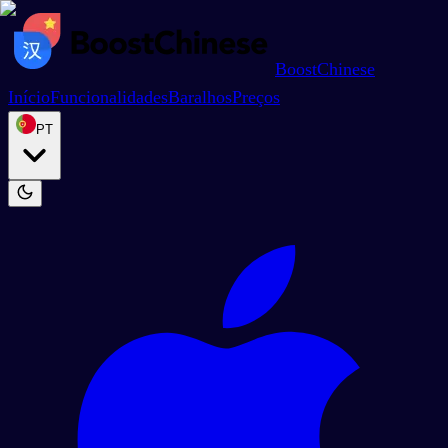
BoostChinese
Início
Funcionalidades
Baralhos
Preços
PT