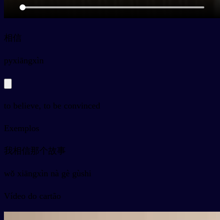
相信
py
xiāngxìn
to believe, to be convinced
Exemplos
我相信那个故事
wǒ xiāngxìn nà gè gùshi
Vídeo do cartão