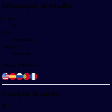
Informações do baralho
Palavras
35
Nível
Intermediate
Categoria
Textbooks
Idiomas disponíveis
Exemplos de cartas
妻子