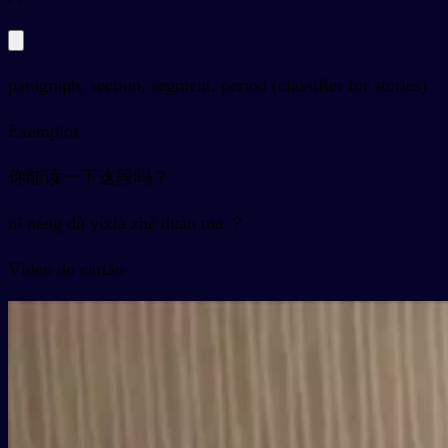
paragraph, section, segment, period (classifier for stories)
Exemplos
你能读一下这段吗？
nǐ néng dù yíxià zhè duàn ma ？
Vídeo do cartão