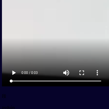
段
py
duàn