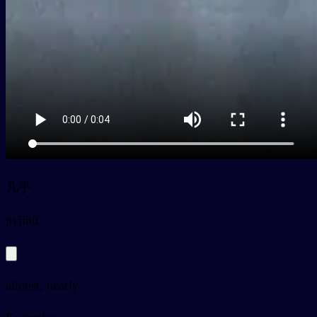
几乎
py
jīhū
almost, nearly