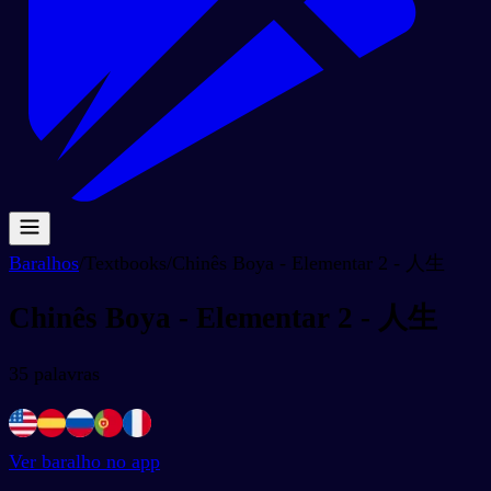
Baralhos
/
Textbooks
/
Chinês Boya - Elementar 2 - 人生
Chinês Boya - Elementar 2 - 人生
35
palavras
Ver baralho no app