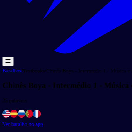
Baralhos
/
Textbooks
/
Chinês Boya - Intermédio 1 - Música e 
Chinês Boya - Intermédio 1 - Música 
25
palavras
Ver baralho no app