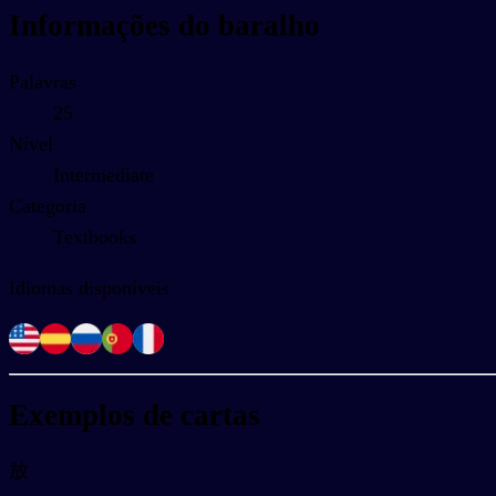
Informações do baralho
Palavras
25
Nível
Intermediate
Categoria
Textbooks
Idiomas disponíveis
Exemplos de cartas
放