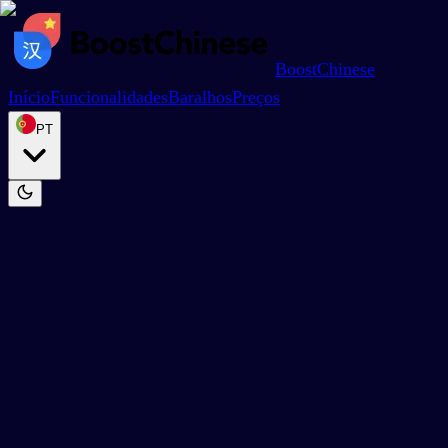
BoostChinese
Início
Funcionalidades
Baralhos
Preços
PT