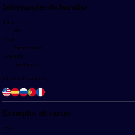
Informações do baralho
Palavras
49
Nível
Intermediate
Categoria
Textbooks
Idiomas disponíveis
Exemplos de cartas
长江