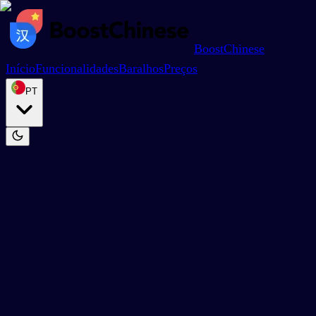
BoostChinese
Início
Funcionalidades
Baralhos
Preços
PT