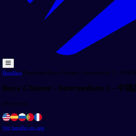
Baralhos
/
Textbooks
/
Boya Chinese - Intermediate 2 - 中
Boya Chinese - Intermediate 2 - 
49
palavras
Ver baralho no app