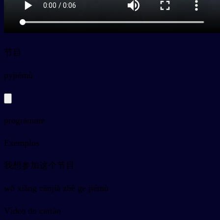
节目
py
jiémù
programme
Exemplos
我想参加这个节目
wǒ xiǎng cānjiā zhè ge jiémù
Vídeo do cartão