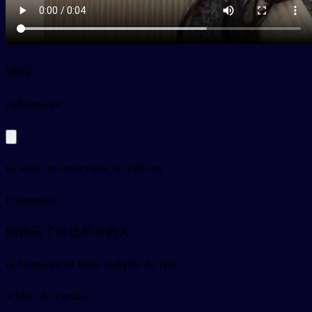
访问
py
fǎngwèn
to visit, to interview, to call on
Exemplos
他访问了附近所有的人
tā fǎngwèn le fùjìn suǒyǒu de rén
Vídeo do cartão