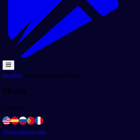
Baralhos
/
Work & Business
/
Media
Media
0
palavras
Ver baralho no app