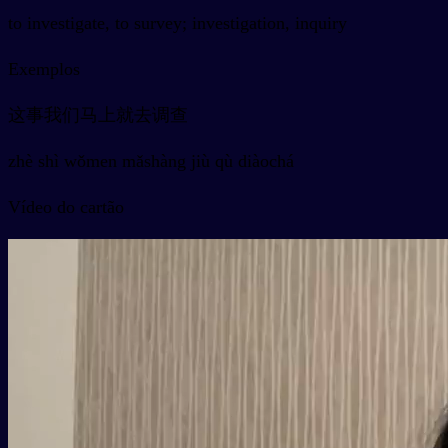
to investigate, to survey; investigation, inquiry
Exemplos
这事我们马上就去调查
zhè shì wǒmen mǎshàng jiù qù diàochá
Vídeo do cartão