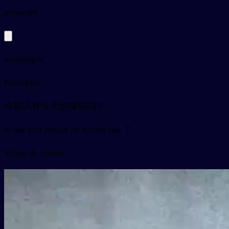
py
bàozhǐ
newspaper
Exemplos
你那儿有今天的报纸吗？
nǐ nàr yǒu jīntiān de bàozhǐ ma ？
Vídeo do cartão