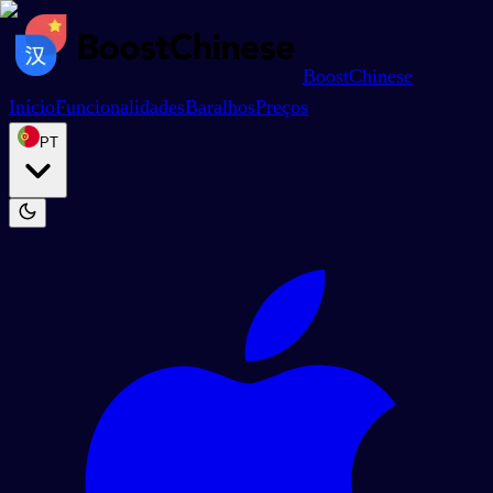
BoostChinese
Início
Funcionalidades
Baralhos
Preços
PT