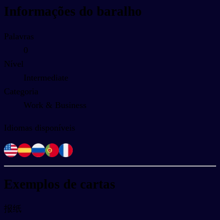
Informações do baralho
Palavras
0
Nível
Intermediate
Categoria
Work & Business
Idiomas disponíveis
Exemplos de cartas
报纸