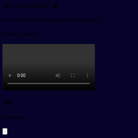
我每天晚上听新闻广播
wǒ měitiān wǎnshang tīng xīnwén guǎngbō
Vídeo do cartão
调查
py
diàochá