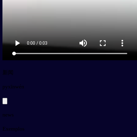
新闻
py
xīnwén
news
Exemplos