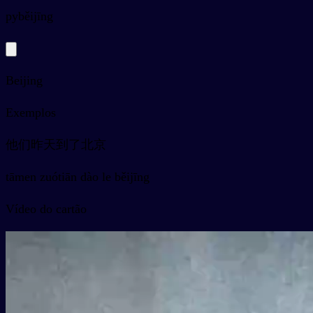
py
běijīng
Beijing
Exemplos
他们昨天到了北京
tāmen zuótiān dào le běijīng
Vídeo do cartão