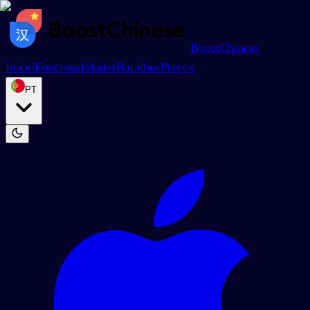
BoostChinese
Início
Funcionalidades
Baralhos
Preços
PT