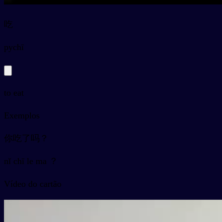
吃
py
chī
to eat
Exemplos
你吃了吗？
nǐ chī le ma ？
Vídeo do cartão