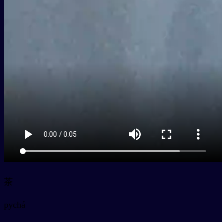
茶
py
chá