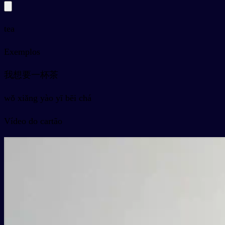
tea
Exemplos
我想要一杯茶
wǒ xiǎng yào yī bēi chá
Vídeo do cartão