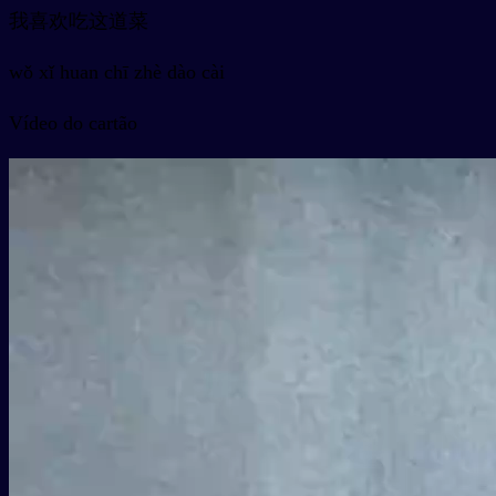
我喜欢吃这道菜
wǒ xǐ huan chī zhè dào cài
Vídeo do cartão