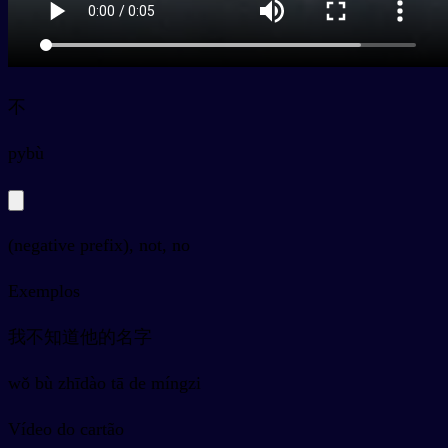
不
py
bù
(negative prefix), not, no
Exemplos
我不知道他的名字
wǒ bù zhīdào tā de míngzi
Vídeo do cartão