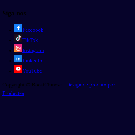
Siga-nos
Facebook
TikTok
Instagram
LinkedIn
YouTube
Copyright © BoostChinese |
Design de produto por
Productea