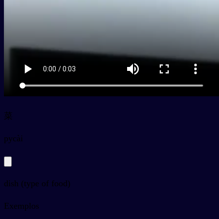
菜
py
cài
dish (type of food)
Exemplos