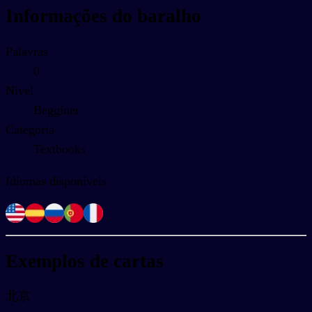
Informações do baralho
Palavras
0
Nível
Begginer
Categoria
Textbooks
Idiomas disponíveis
Exemplos de cartas
北京