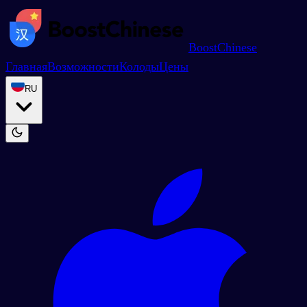
BoostChinese
Главная
Возможности
Колоды
Цены
RU