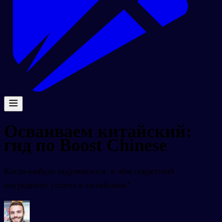
Осваиваем китайский:
гид по Boost Chinese
Когда-нибудь задумывался, в чём секретный
ингредиент успеха в китайском?