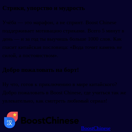
Стрики, упорство и мудрость
Учёба — это марафон, а не спринт. Boost Chinese
поддерживает мотивацию стриками. Всего 5 минут в
день — и за год ты выучишь больше 1000 слов. Как
гласит китайская пословица: «Вода точит камень не
силой, а постоянством».
Добро пожаловать на борт!
Ну что, готов к приключению в мире китайского?
Добро пожаловать в Boost Chinese, где учиться так же
увлекательно, как смотреть любимый сериал!
BoostChinese