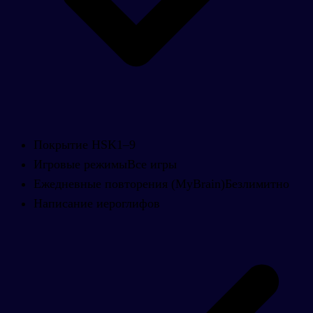
Покрытие HSK
1–9
Игровые режимы
Все игры
Ежедневные повторения (MyBrain)
Безлимитно
Написание иероглифов