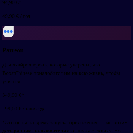
94,90 €
*
49,90 €
/
год
Patreon
Для «хайроллеров», которые уверены, что
BoostChinese понадобится им на всю жизнь, чтобы
учиться.
349,90 €
*
199,00 €
/
навсегда
*Это цены на время запуска приложения — мы хотим
дать
ранним пользователям
отличную скидку. Но