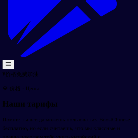
¥
价格
免费
加油
💎 价格 · Цены
Наши тарифы
Помни: ты всегда можешь пользоваться BoostChinese
бесплатно, но если считаешь, что мы классные и
правда помогаем тебе учить китайский с