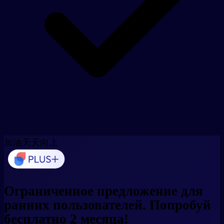
加油
天天向上
Ограниченное предложение для
ранних пользователей.
Попробуй
бесплатно 2 месяца!