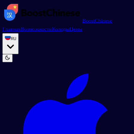
BoostChinese
Главная
Возможности
Колоды
Цены
RU