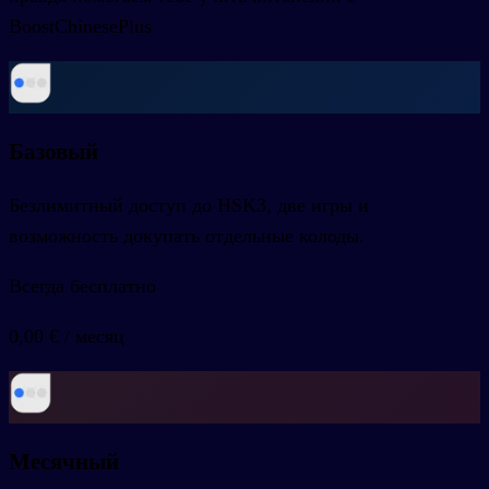
BoostChinesePlus
Базовый
Безлимитный доступ до HSK3, две игры и
возможность докупать отдельные колоды.
Всегда бесплатно
0,00 €
/
месяц
Месячный