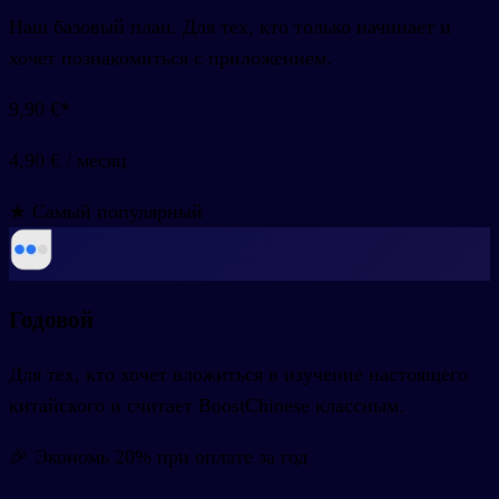
Наш базовый план. Для тех, кто только начинает и
хочет познакомиться с приложением.
9,90 €
*
4,90 €
/
месяц
★ Самый популярный
Годовой
Для тех, кто хочет вложиться в изучение настоящего
китайского и считает BoostChinese классным.
🎉 Экономь 20% при оплате за год