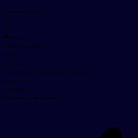
Покрытие HSK
1–3
1–9
🎮
Игры
Игровые режимы
2 игры
Все игры
Ежедневные повторения (MyBrain)
2×/день
Безлимитно
Написание иероглифов