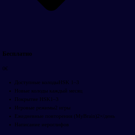
Бесплатно
0€
Доступные колоды
HSK 1–3
Новые колоды каждый месяц
Покрытие HSK
1–3
Игровые режимы
2 игры
Ежедневные повторения (MyBrain)
2×/день
Написание иероглифов