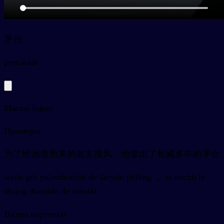
茅台
py
máotái
Maotai liquor
Примеры
为了给远道而来的老友接风，他拿出了私藏多年的茅台
wèile gěi yuǎndàoérlái de lǎoyǒu jiēfēng ， tā náchū le
sīcáng duōnián de máotái
Видео карточки