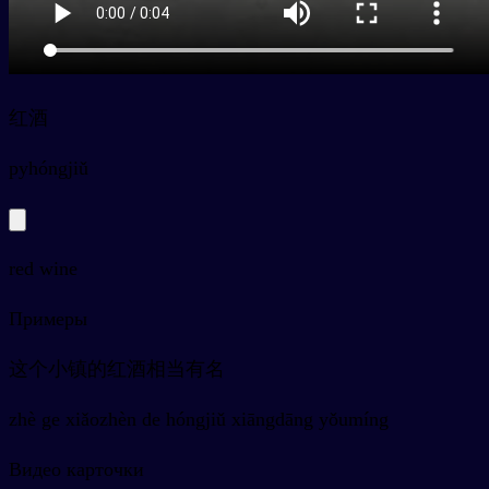
红酒
py
hóngjiǔ
red wine
Примеры
这个小镇的红酒相当有名
zhè ge xiǎozhèn de hóngjiǔ xiāngdāng yǒumíng
Видео карточки