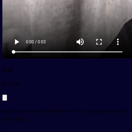
白酒
py
báijiǔ
baijiu, spirit usually distilled from rice, sorghum or maize,
white spirit