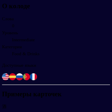
О колоде
Слова
0
Уровень
Intermediate
Категория
Food & Drinks
Доступные языки
Примеры карточек
酒