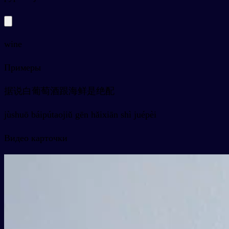
wine
Примеры
据说白葡萄酒跟海鲜是绝配
jùshuō báipútaojiǔ gēn hǎixiān shì juépèi
Видео карточки