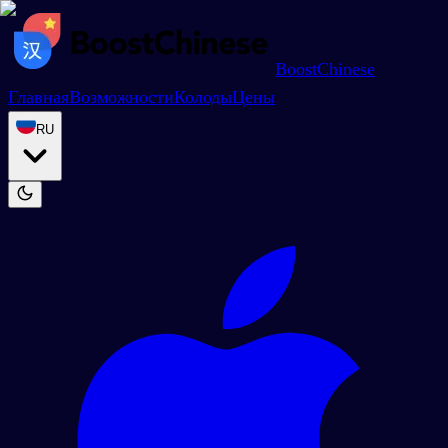
BoostChinese
Главная
Возможности
Колоды
Цены
RU