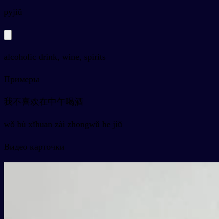
py
jiǔ
alcoholic drink, wine, spirits
Примеры
我不喜欢在中午喝酒
wǒ bù xǐhuan zài zhōngwǔ hē jiǔ
Видео карточки