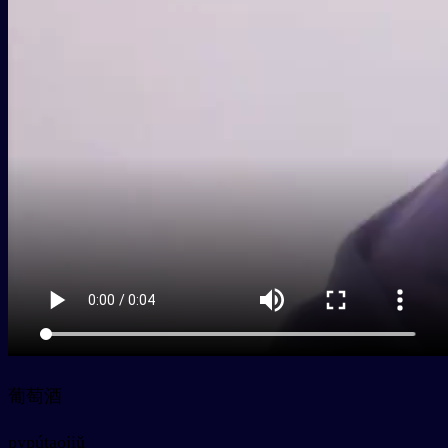
葡萄酒
py
pútaojiǔ