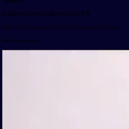
Примеры
白酒在中国的地位就像伏特加在俄罗斯
báijiǔ zài zhōngguó de dìwèi jiù xiàng fútèjiā zài éluósī
Видео карточки