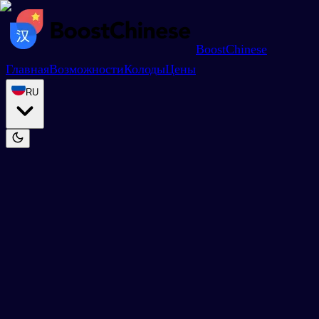
BoostChinese
Главная
Возможности
Колоды
Цены
RU