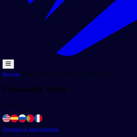
Колоды
/
People & Socializing
/
Personality Traits
Personality Traits
25
слов
Открыть в приложении