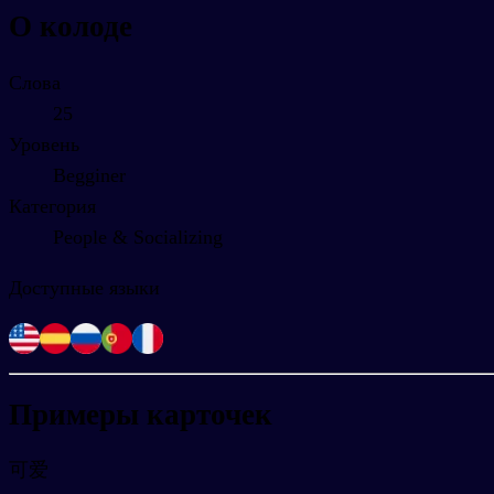
О колоде
Слова
25
Уровень
Begginer
Категория
People & Socializing
Доступные языки
Примеры карточек
可爱