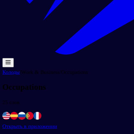
Колоды
/
Work & Business
/
Occupations
Occupations
25
слов
Открыть в приложении