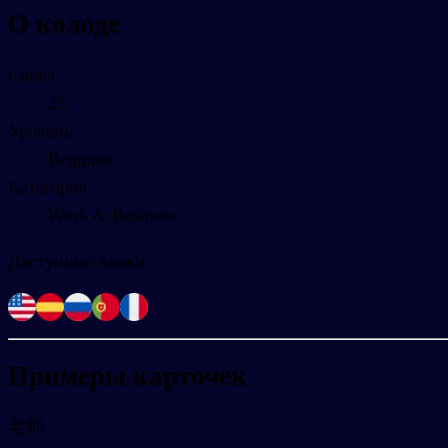
О колоде
Слова
25
Уровень
Begginer
Категория
Work & Business
Доступные языки
Примеры карточек
老师