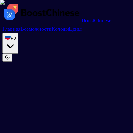
BoostChinese
Главная
Возможности
Колоды
Цены
RU