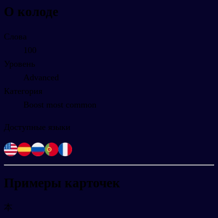
О колоде
Слова
100
Уровень
Advanced
Категория
Boost most common
Доступные языки
Примеры карточек
本