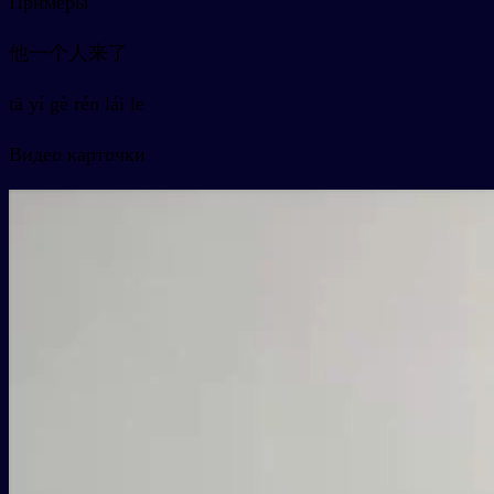
Примеры
他一个人来了
tā yí gè rén lái le
Видео карточки