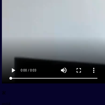
家
py
jiā