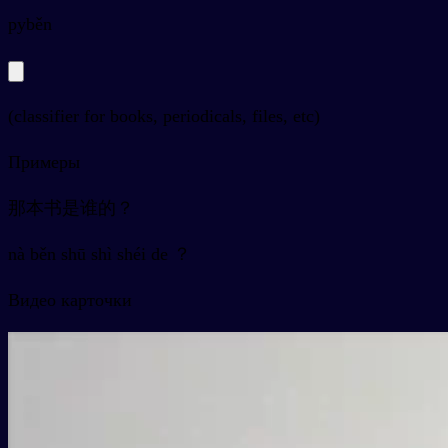
py
běn
(classifier for books, periodicals, files, etc)
Примеры
那本书是谁的？
nà běn shū shì shéi de ？
Видео карточки