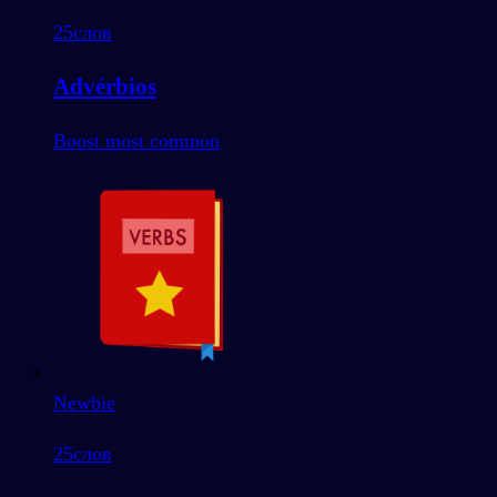
25
слов
Advérbios
Boost most common
Newbie
25
слов