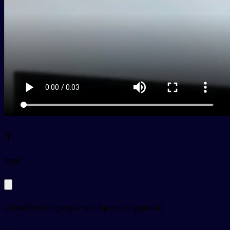
个
py
gè
(classifier for people or objects in general)