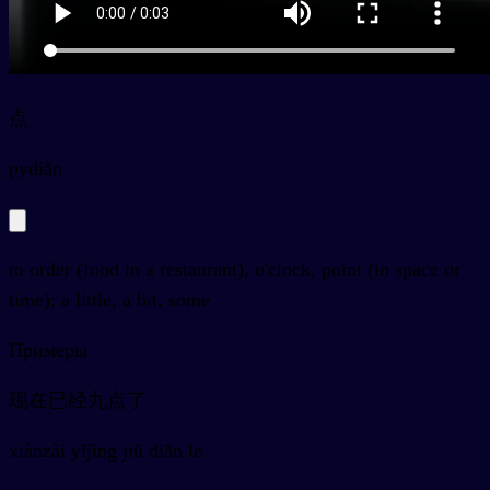
点
py
diǎn
to order (food in a restaurant), o'clock, point (in space or
time); a little, a bit, some
Примеры
现在已经九点了
xiànzài yǐjīng jiǔ diǎn le