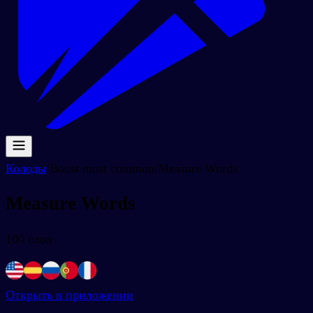
Колоды
/
Boost most common
/
Measure Words
Measure Words
100
слов
Открыть в приложении