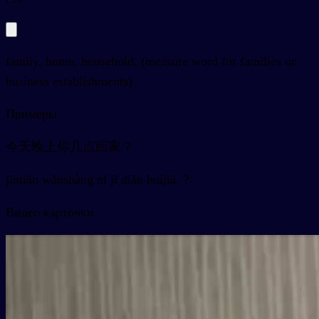
family, home, household, (measure word for families or
business establishments)
Примеры
今天晚上你几点回家？
jīntiān wǎnshàng nǐ jǐ diǎn huíjiā ？
Видео карточки