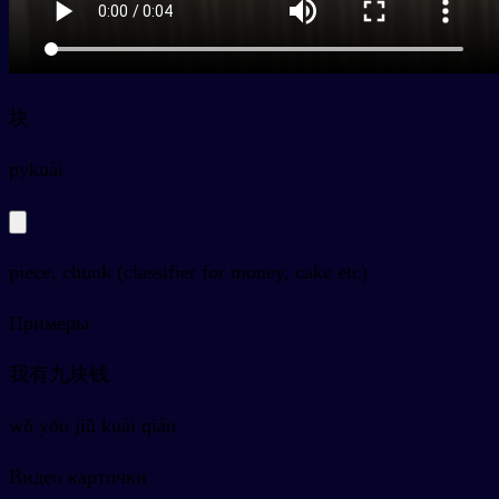
块
py
kuài
piece, chunk (classifier for money, cake etc)
Примеры
我有九块钱
wǒ yǒu jiǔ kuài qián
Видео карточки