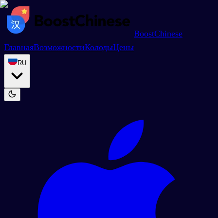
BoostChinese
Главная
Возможности
Колоды
Цены
RU