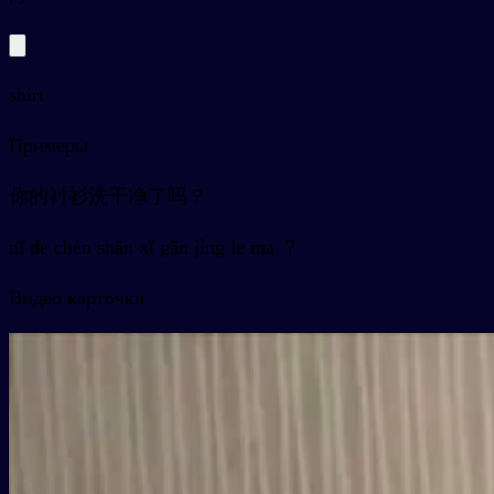
shirt
Примеры
你的衬衫洗干净了吗？
nǐ de chèn shān xǐ gān jìng le ma ？
Видео карточки