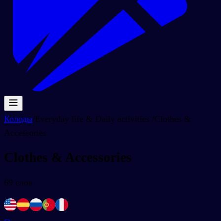
Колоды
/
Everyday life & Daily activities
/
Clothes &
Accessories
Clothes & Accessories
69
слов