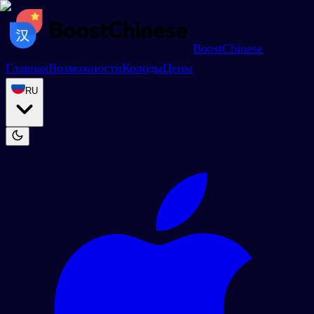
BoostChinese
Главная
Возможности
Колоды
Цены
RU