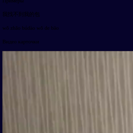
Примеры
我找不到我的包
wǒ zhǎo búdào wǒ de bāo
Видео карточки