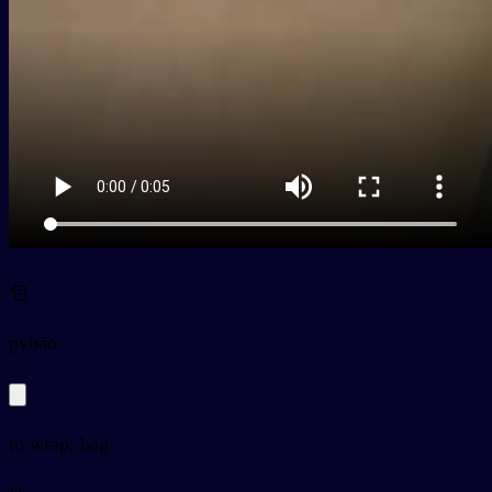
包
py
bāo
to wrap; bag