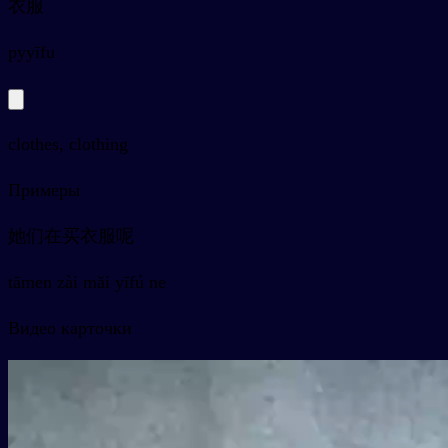
衣服
py
yīfu
clothes, clothing
Примеры
她们在买衣服呢
tāmen zài mǎi yīfú ne
Видео карточки