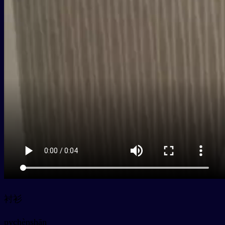
衬衫
py
chènshān