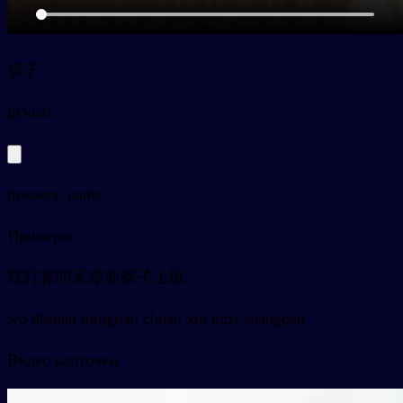
裤子
py
kùzi
trousers, pants
Примеры
我打算明天穿新裤子上班
wǒ dǎsuàn míngtiān chuān xīn kùzi shàngbān
Видео карточки