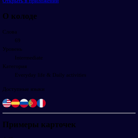
Открыть в приложении
О колоде
Слова
69
Уровень
Intermediate
Категория
Everyday life & Daily activities
Доступные языки
Примеры карточек