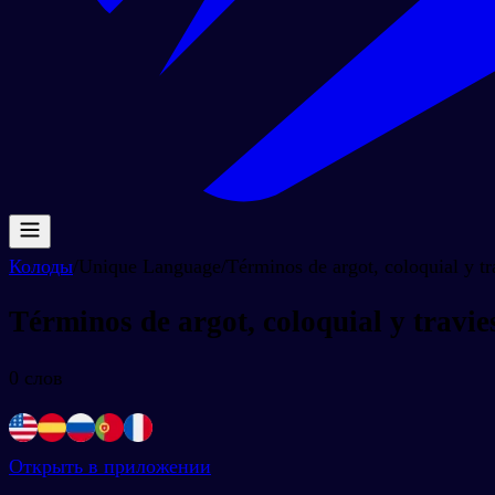
Колоды
/
Unique Language
/
Términos de argot, coloquial y tr
Términos de argot, coloquial y travie
0
слов
Открыть в приложении