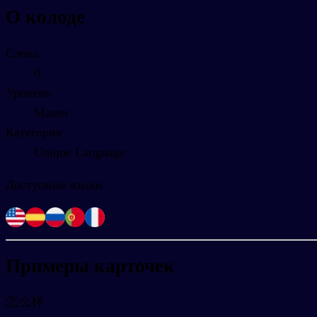
О колоде
Слова
0
Уровень
Master
Категория
Unique Language
Доступные языки
Примеры карточек
怎么样