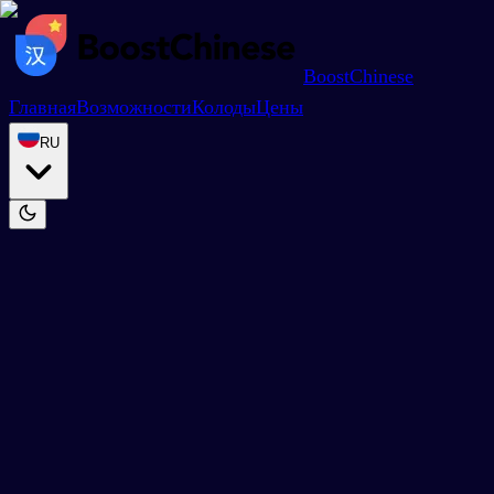
BoostChinese
Главная
Возможности
Колоды
Цены
RU