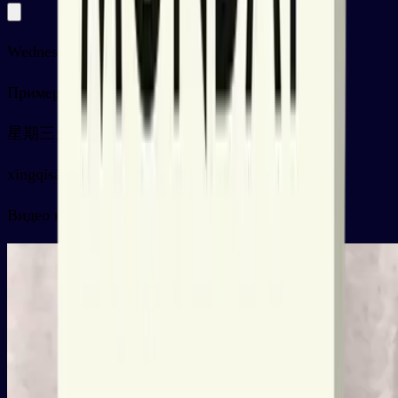
Wednesday
Примеры
星期三天气很好
xīngqīsān tiānqì hěn hǎo
Видео карточки