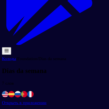
Колоды
/
Foundation
/
Dias da semana
Dias da semana
7
слов
Открыть в приложении