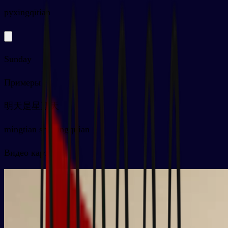
py
xīngqītiān
Sunday
Примеры
明天是星期天
míngtiān shì xīngqītiān
Видео карточки