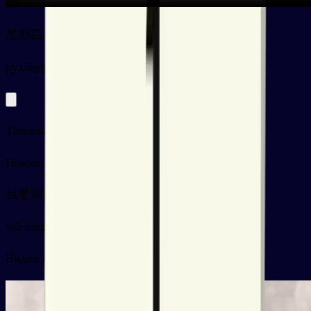
星期四
py
xīngqīsì
Thursday
Примеры
我星期四要上班
wǒ xīngqīsì yào shàngbān
Видео карточки