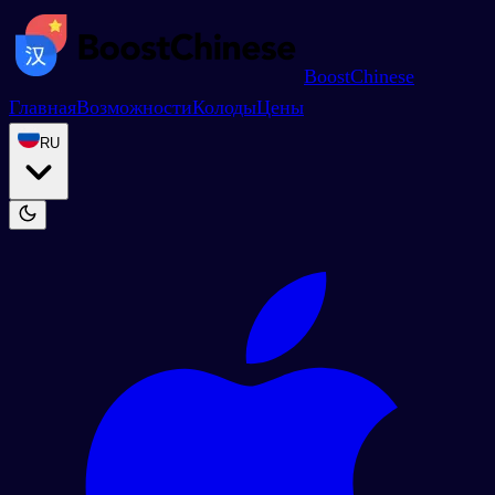
BoostChinese
Главная
Возможности
Колоды
Цены
RU