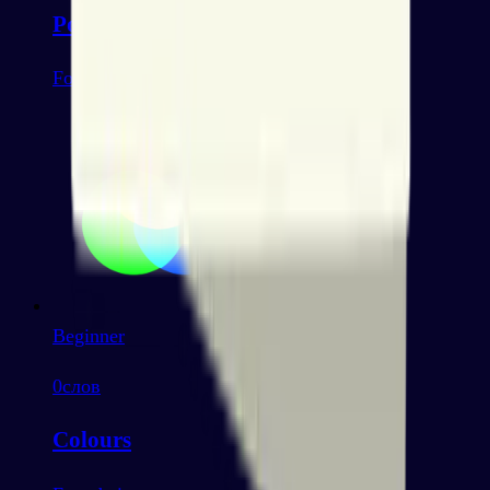
Polite language
Foundation
Beginner
0
слов
Colours