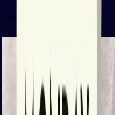
明天星期二
míngtiān xīngqīèr
Видео карточки