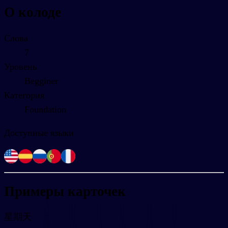
О колоде
Слова
7
Уровень
Begginer
Категория
Foundation
Доступные языки
Примеры карточек
星期天