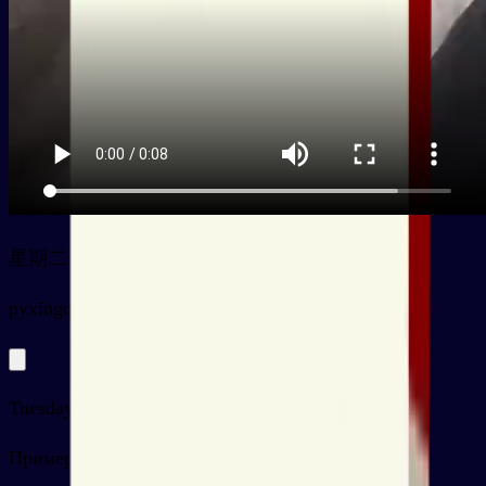
星期二
py
xīngqīèr
Tuesday
Примеры