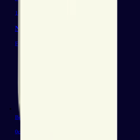
12
слов
Numbers (0-10)
Foundation
Beginner
0
слов