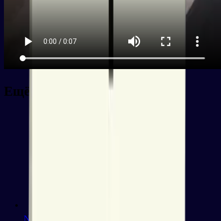
Ещё колоды
Newbie