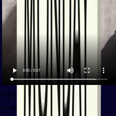
星期三
py
xīngqīsān