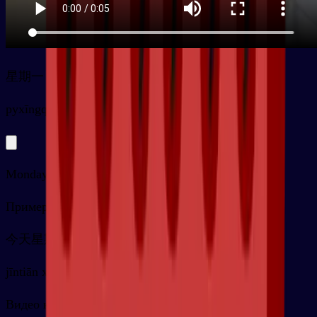
星期一
py
xīngqīyī
Monday
Примеры
今天星期一
jīntiān xīngqīyī
Видео карточки