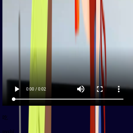
吃
py
chī