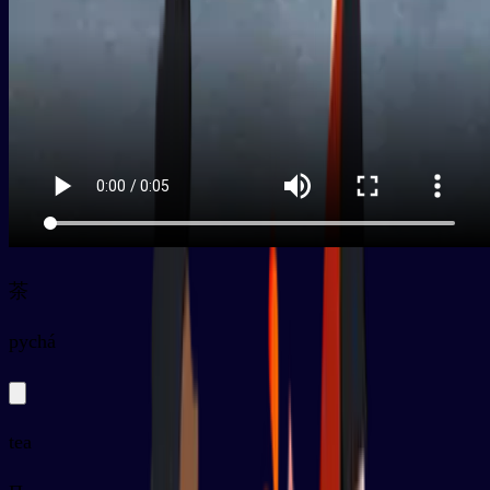
茶
py
chá
tea