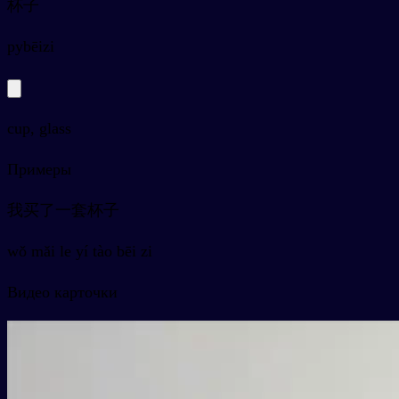
杯子
py
bēizi
cup, glass
Примеры
我买了一套杯子
wǒ mǎi le yí tào bēi zi
Видео карточки