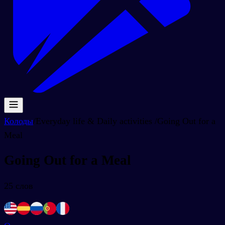
Колоды
/
Everyday life & Daily activities
/
Going Out for a
Meal
Going Out for a Meal
25
слов