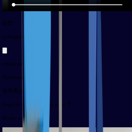
饭馆
py
fànguǎn
restaurant
Примеры
饭馆离这儿远不远？
fànguǎn lí zhèr yuǎn bù yuǎn ？
Видео карточки