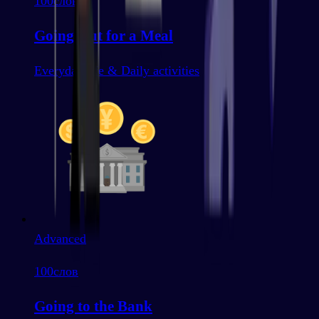
100
слов
Going Out for a Meal
Everyday life & Daily activities
Advanced
100
слов
Going to the Bank