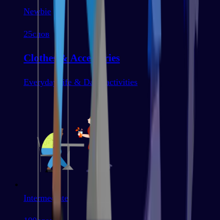
Newbie
25
слов
Clothes & Accessories
Everyday life & Daily activities
Intermediate