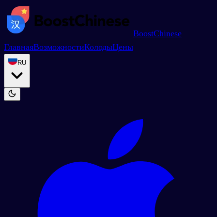
BoostChinese
Главная
Возможности
Колоды
Цены
RU