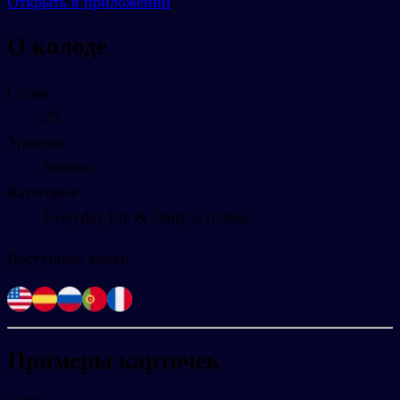
Открыть в приложении
О колоде
Слова
25
Уровень
Newbie
Категория
Everyday life & Daily activities
Доступные языки
Примеры карточек