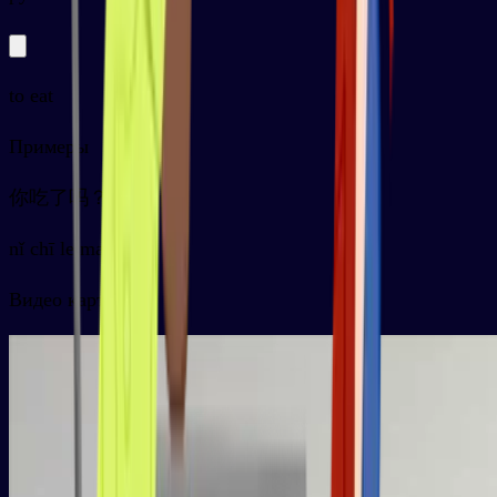
to eat
Примеры
你吃了吗？
nǐ chī le ma ？
Видео карточки