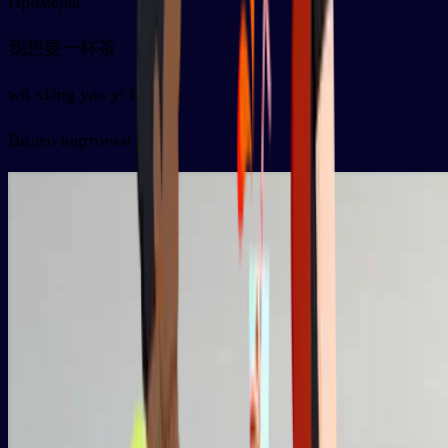
Примеры
我想要一杯茶
wǒ xiǎng yào yī bēi chá
Видео карточки