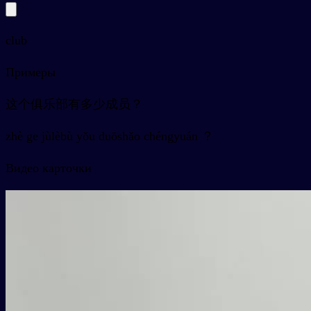
club
Примеры
这个俱乐部有多少成员？
zhè ge jùlèbù yǒu duōshǎo chéngyuán ？
Видео карточки