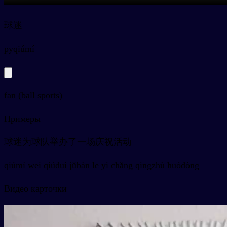
球迷
py
qiúmí
fan (ball sports)
Примеры
球迷为球队举办了一场庆祝活动
qiúmí wei qiúduì jǔbàn le yì chǎng qìngzhù huódòng
Видео карточки