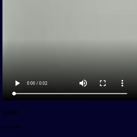
俱乐部
py
jùlèbù