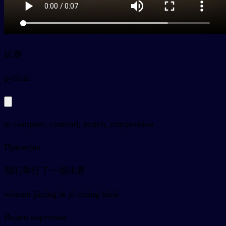
比赛
py
bǐsài
to compete, contend; match, competition
Примеры
我们举行了一场比赛
wǒmen jǔxíng le yì cháng bǐsài
Видео карточки