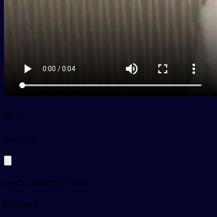
教练
py
jiàoliàn
coach, instructor, trainer
Примеры