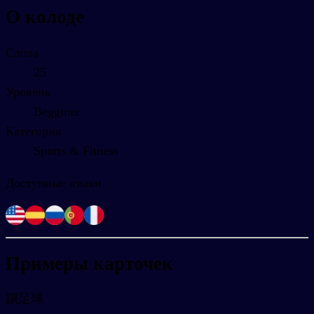
О колоде
Слова
25
Уровень
Begginer
Категория
Sports & Fitness
Доступные языки
Примеры карточек
踢足球