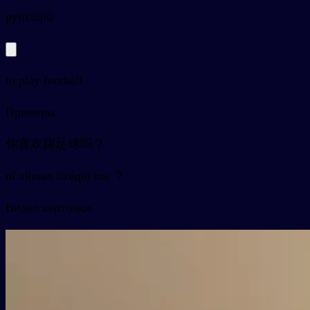
py
tīzúqiú
to play football
Примеры
你喜欢踢足球吗？
nǐ xǐhuan tīzúqiú ma ？
Видео карточки