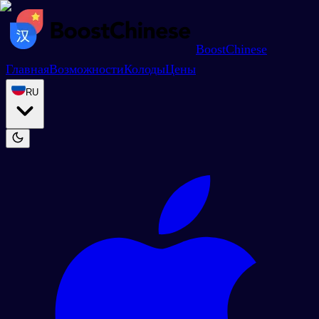
BoostChinese
Главная
Возможности
Колоды
Цены
RU