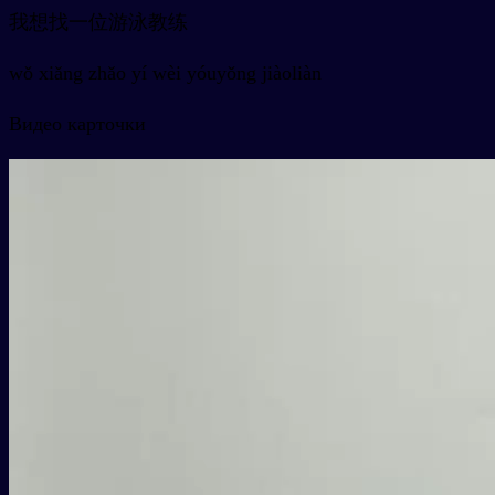
我想找一位游泳教练
wǒ xiǎng zhǎo yí wèi yóuyǒng jiàoliàn
Видео карточки