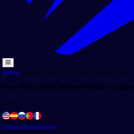
Колоды
/
Textbooks
/
New Practical Chinese Reader volume 1 
New Practical Chinese Reader volume
7
слов
Открыть в приложении