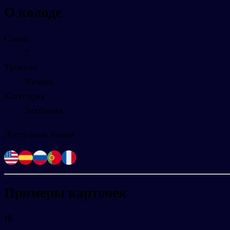
О колоде
Слова
7
Уровень
Newbie
Категория
Textbooks
Доступные языки
Примеры карточек
很