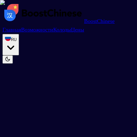
BoostChinese
Главная
Возможности
Колоды
Цены
RU