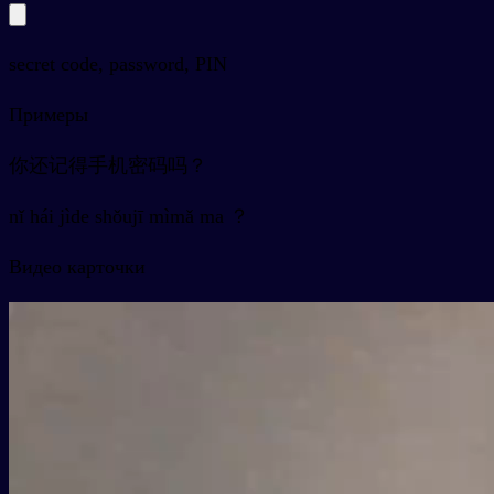
secret code, password, PIN
Примеры
你还记得手机密码吗？
nǐ hái jìde shǒujī mìmǎ ma ？
Видео карточки