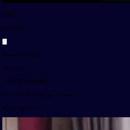
人民币
py
rénmínbì
renminbi (RMB)
Примеры
人民币是中国的钱币
rén mín bì shì zhōng guó de qián bì
Видео карточки