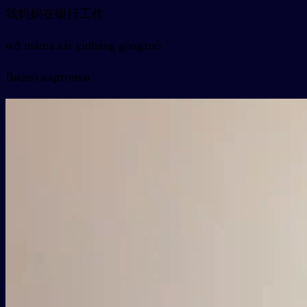
我妈妈在银行工作
wǒ māma zài yínháng gōngzuò
Видео карточки