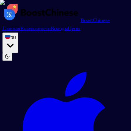
BoostChinese
Главная
Возможности
Колоды
Цены
RU