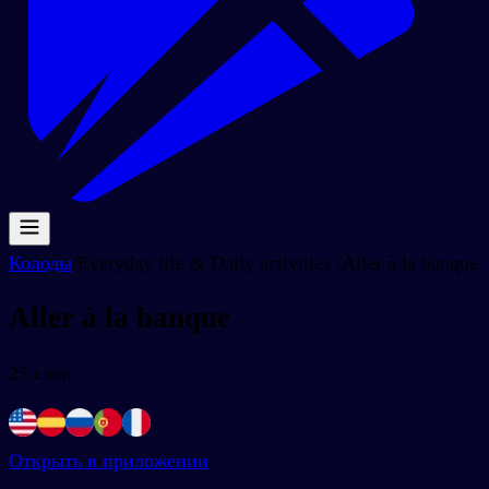
Колоды
/
Everyday life & Daily activities
/
Aller à la banque
Aller à la banque
25
слов
Открыть в приложении