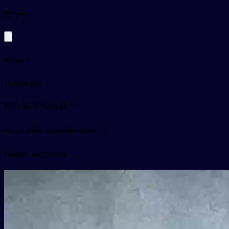
py
qián
money
Примеры
那个杯子多少钱？
nà gè bēizi duōshǎo qián ？
Видео карточки