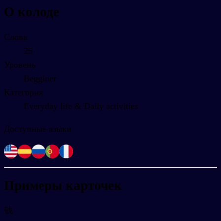
О колоде
Слова
25
Уровень
Begginer
Категория
Everyday life & Daily activities
Доступные языки
Примеры карточек
钱