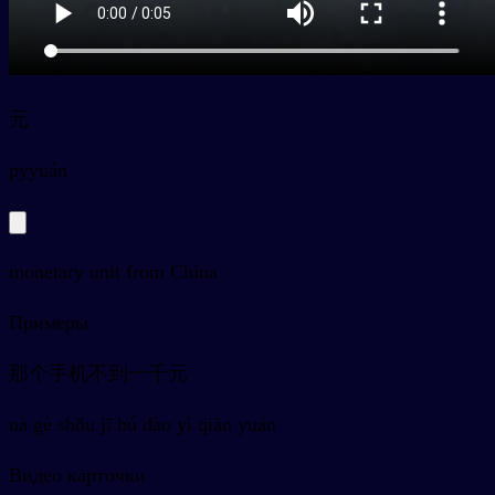
元
py
yuán
monetary unit from China
Примеры
那个手机不到一千元
nà gè shǒu jī bú dào yì qiān yuán
Видео карточки