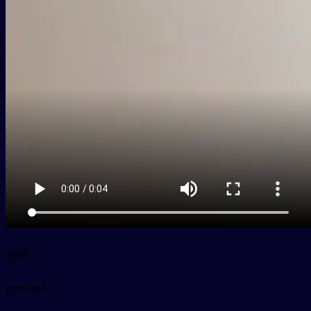
密码
py
mìmǎ