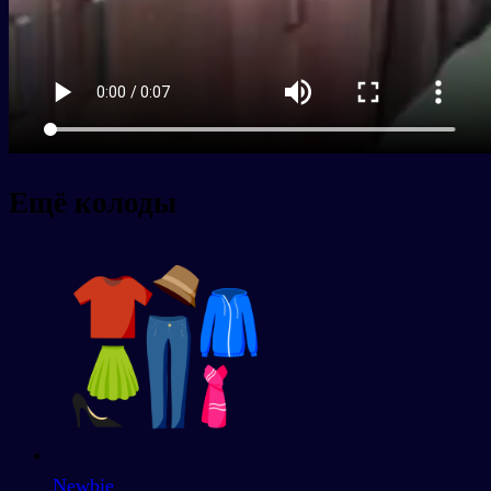
Ещё колоды
Newbie