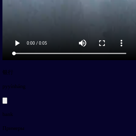
银行
py
yínháng
bank
Примеры