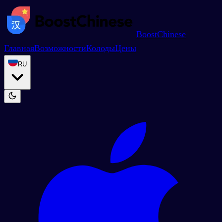
BoostChinese
Главная
Возможности
Колоды
Цены
RU