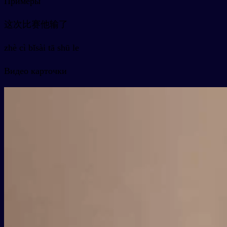
Примеры
这次比赛他输了
zhè cì bǐsài tā shū le
Видео карточки