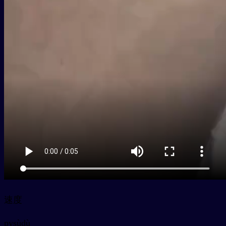
速度
py
sùdù