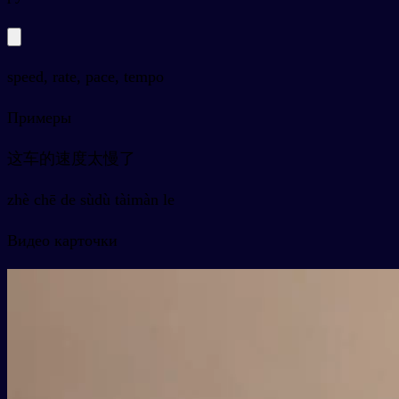
speed, rate, pace, tempo
Примеры
这车的速度太慢了
zhè chē de sùdù tàimàn le
Видео карточки