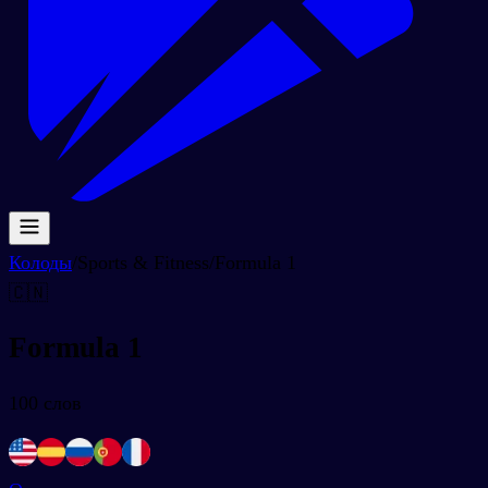
Колоды
/
Sports & Fitness
/
Formula 1
🇨🇳
Formula 1
100
слов