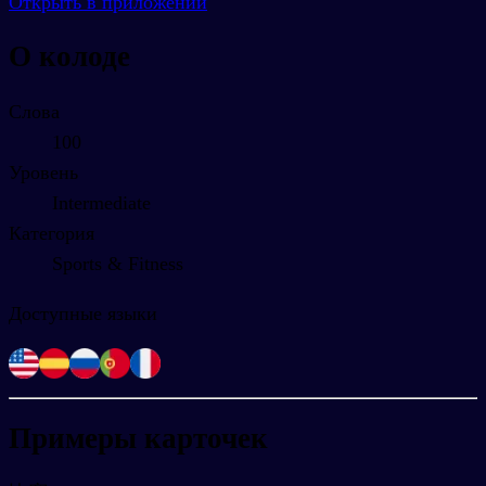
Открыть в приложении
О колоде
Слова
100
Уровень
Intermediate
Категория
Sports & Fitness
Доступные языки
Примеры карточек