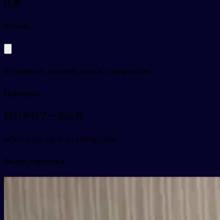
比赛
py
bǐsài
to compete, contend; match, competition
Примеры
我们举行了一场比赛
wǒmen jǔxíng le yì cháng bǐsài
Видео карточки