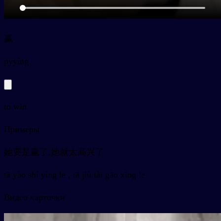
赢
py
yíng
to win
Примеры
她要是赢了,她就太高兴了
tā yào shì yíng le , tā jiù tài gāo xīng le
Видео карточки