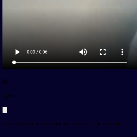
输
py
shū
to lose, to transport, to donate, to enter (a password)