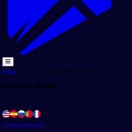
Mazos
/
Boost most common
/
Measure Words
Measure Words
100
palabras
Ver mazo en la app