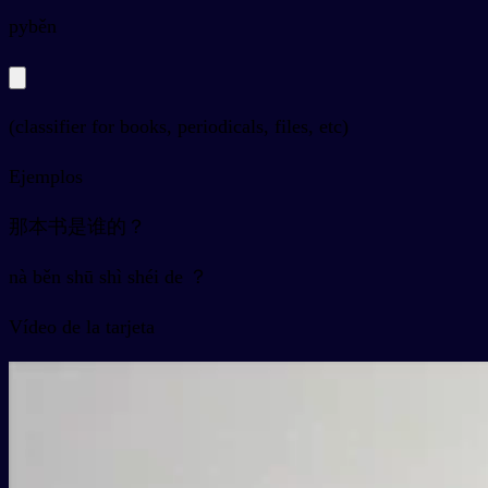
py
běn
(classifier for books, periodicals, files, etc)
Ejemplos
那本书是谁的？
nà běn shū shì shéi de ？
Vídeo de la tarjeta