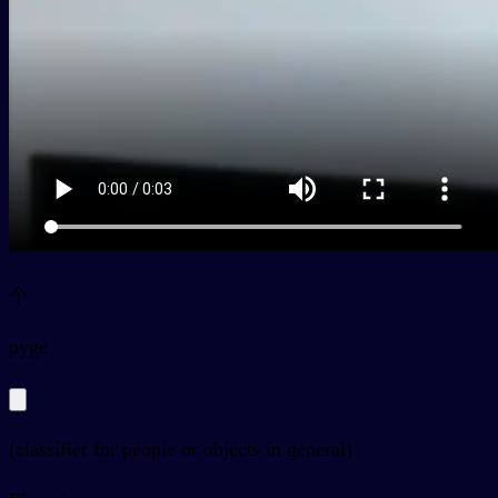
个
py
gè
(classifier for people or objects in general)