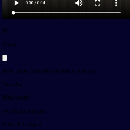
块
py
kuài
piece, chunk (classifier for money, cake etc)
Ejemplos
我有九块钱
wǒ yǒu jiǔ kuài qián
Vídeo de la tarjeta