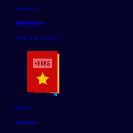
25
palabras
Advérbios
Boost most common
Newbie
25
palabras