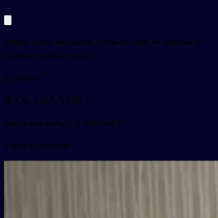
family, home, household, (measure word for families or
business establishments)
Ejemplos
今天晚上你几点回家？
jīntiān wǎnshàng nǐ jǐ diǎn huíjiā ？
Vídeo de la tarjeta