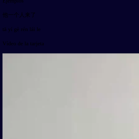
Ejemplos
他一个人来了
tā yí gè rén lái le
Vídeo de la tarjeta