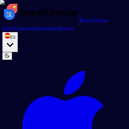
BoostChinese
Inicio
Características
Mazos
Precios
ES