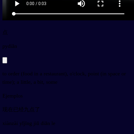
点
py
diǎn
to order (food in a restaurant), o'clock, point (in space or
time); a little, a bit, some
Ejemplos
现在已经九点了
xiànzài yǐjīng jiǔ diǎn le