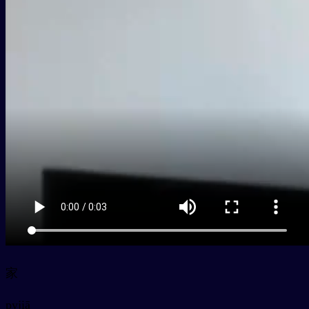
家
py
jiā