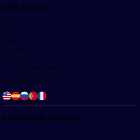
Info del mazo
Palabras
100
Nivel
Advanced
Categoría
Boost most common
Idiomas disponibles
Ejemplos de tarjetas
本