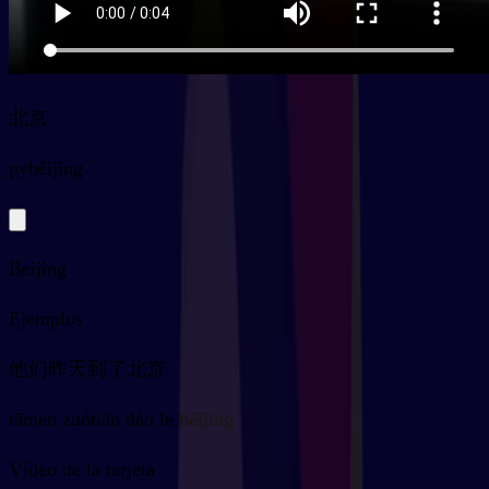
北京
py
běijīng
Beijing
Ejemplos
他们昨天到了北京
tāmen zuótiān dào le běijīng
Vídeo de la tarjeta