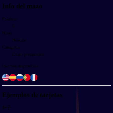
Info del mazo
Palabras
0
Nivel
Newbie
Categoría
Exam preparation
Idiomas disponibles
Ejemplos de tarjetas
杯子