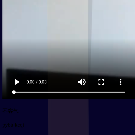
不客气
py
bú kèqi