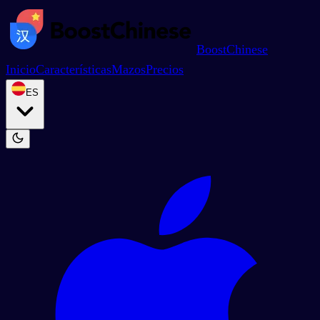
BoostChinese
Inicio
Características
Mazos
Precios
ES