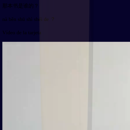
那本书是谁的？
nà běn shū shì shéi de ？
Vídeo de la tarjeta