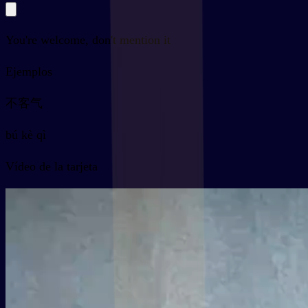
You're welcome, don't mention it
Ejemplos
不客气
bú kè qì
Vídeo de la tarjeta