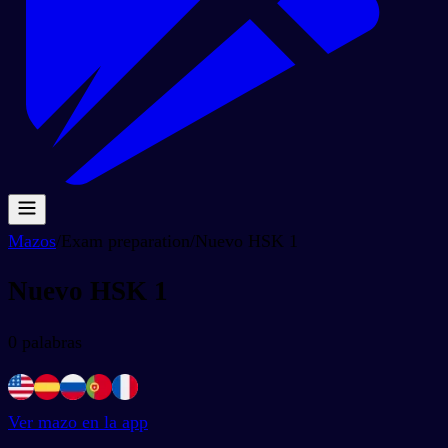
Mazos
/
Exam preparation
/
Nuevo HSK 1
Nuevo HSK 1
0
palabras
Ver mazo en la app