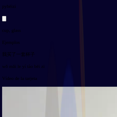
py
bēizi
cup, glass
Ejemplos
我买了一套杯子
wǒ mǎi le yí tào bēi zi
Vídeo de la tarjeta