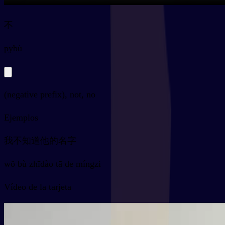
不
py
bù
(negative prefix), not, no
Ejemplos
我不知道他的名字
wǒ bù zhīdào tā de míngzi
Vídeo de la tarjeta