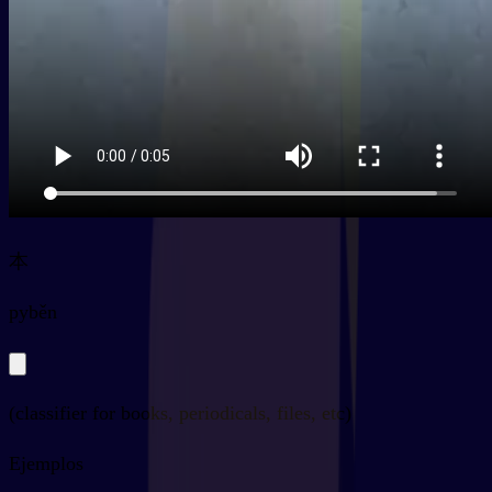
本
py
běn
(classifier for books, periodicals, files, etc)
Ejemplos