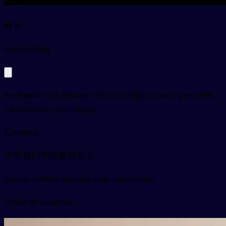
校长
py
xiàozhǎng
headmaster (of primary school or high school), president
(of university or college)
Ejemplos
今年我们学校换校长了
jīnnián wǒmen xuéxiào huàn xiàozhǎngle
Vídeo de la tarjeta