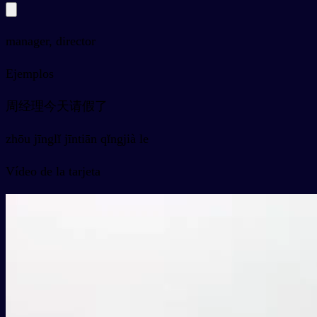
manager, director
Ejemplos
周经理今天请假了
zhōu jīnglǐ jīntiān qǐngjià le
Vídeo de la tarjeta