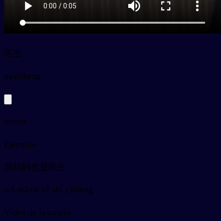
医生
py
yīshēng
doctor
Ejemplos
我妈妈也是医生
wǒ māma yě shì yīshēng
Vídeo de la tarjeta