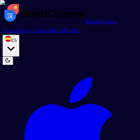
BoostChinese
Inicio
Características
Mazos
Precios
ES