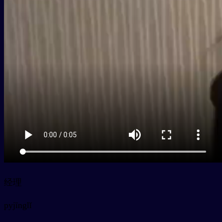
经理
py
jīnglǐ