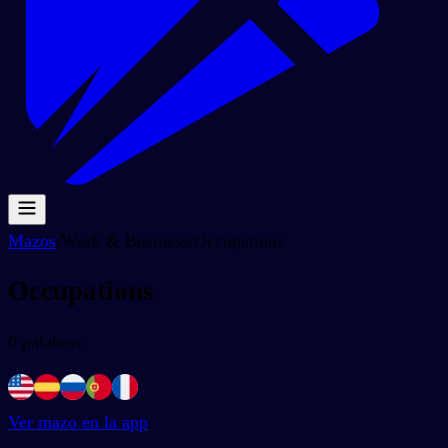
Mazos
/
Work & Business
/
Occupations
Occupations
0
palabras
Ver mazo en la app