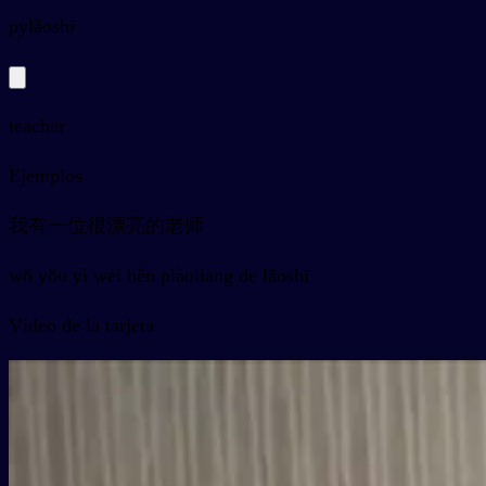
py
lǎoshī
teacher
Ejemplos
我有一位很漂亮的老师
wǒ yǒu yí wèi hěn piàoliang de lǎoshī
Vídeo de la tarjeta