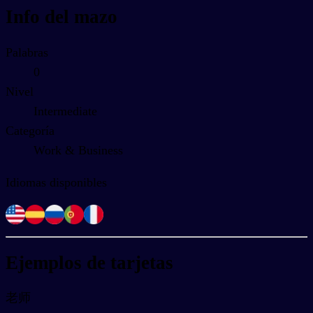
Info del mazo
Palabras
0
Nivel
Intermediate
Categoría
Work & Business
Idiomas disponibles
Ejemplos de tarjetas
老师