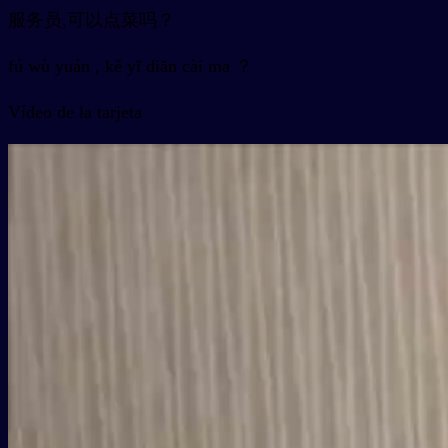
服务员,可以点菜吗？
fú wù yuán , kě yǐ diǎn cài ma ？
Vídeo de la tarjeta