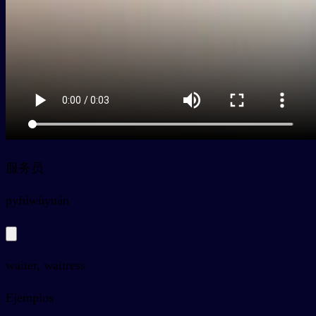
服务员
py
fúwùyuán
waiter, waitress
Ejemplos