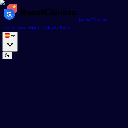
BoostChinese
Inicio
Características
Mazos
Precios
ES