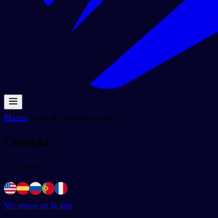
Mazos
/
Food & Drinks
/
Comida
Comida
0
palabras
Ver mazo en la app