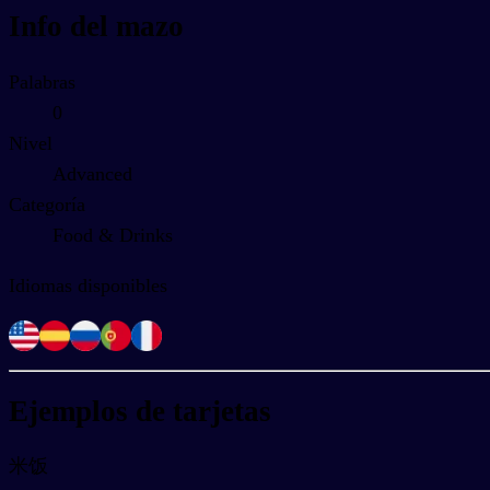
Info del mazo
Palabras
0
Nivel
Advanced
Categoría
Food & Drinks
Idiomas disponibles
Ejemplos de tarjetas
米饭