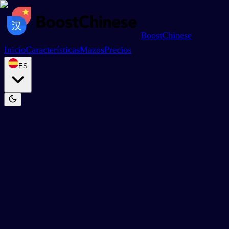
BoostChinese
Inicio
Características
Mazos
Precios
ES