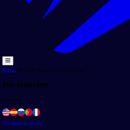
Mazos
/
Work & Business
/
Job interview
Job interview
0
palabras
Ver mazo en la app