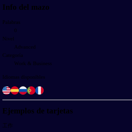
Info del mazo
Palabras
0
Nivel
Advanced
Categoría
Work & Business
Idiomas disponibles
Ejemplos de tarjetas
工作