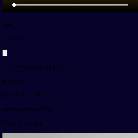
裁判
py
cáipàn
to referee, umpire, judge, referee
Ejemplos
裁判叫停了比赛
cáipàn jiàotíng le bǐsài
Vídeo de la tarjeta