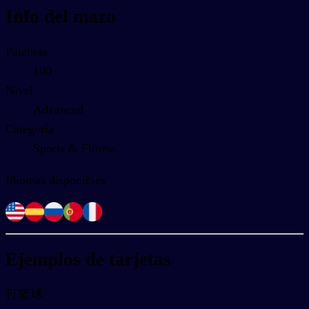
Info del mazo
Palabras
100
Nivel
Advanced
Categoría
Sports & Fitness
Idiomas disponibles
Ejemplos de tarjetas
打篮球