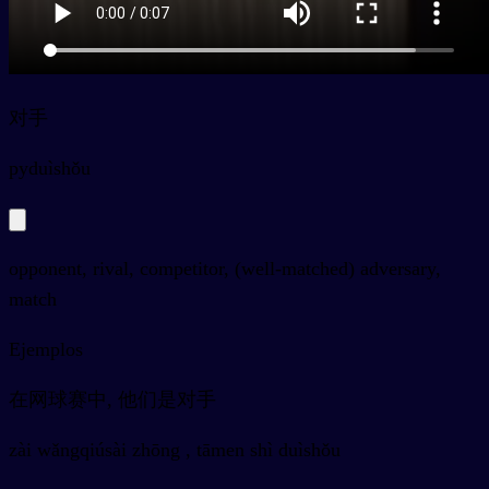
对手
py
duìshǒu
opponent, rival, competitor, (well-matched) adversary,
match
Ejemplos
在网球赛中, 他们是对手
zài wǎngqiúsài zhōng , tāmen shì duìshǒu