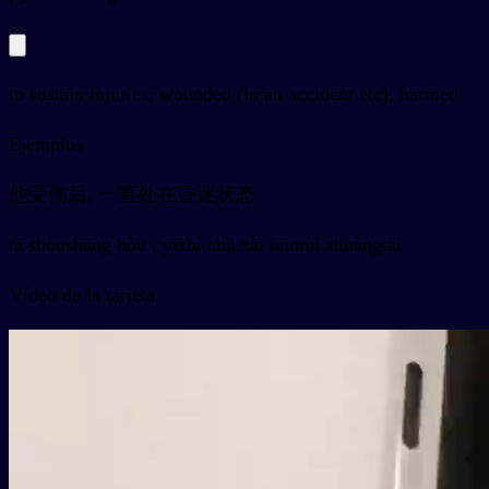
to sustain injuries; wounded (in an accident etc), harmed
Ejemplos
他受伤后, 一直处在昏迷状态
tā shòushāng hòu , yīzhí chǔ zài hūnmí zhuàngtài
Vídeo de la tarjeta