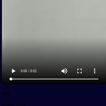
受伤
py
shòu shāng