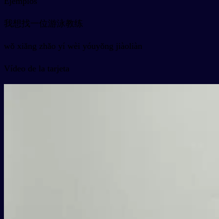
Ejemplos
我想找一位游泳教练
wǒ xiǎng zhǎo yí wèi yóuyǒng jiàoliàn
Vídeo de la tarjeta