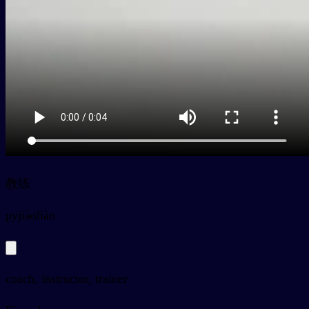
教练
py
jiàoliàn
coach, instructor, trainer