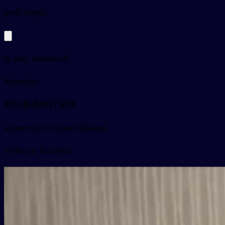
py
dǎ lánqiú
to play basketball
Ejemplos
我们都喜欢打篮球
wǒmen dōu xǐhuan dǎlánqiú
Vídeo de la tarjeta