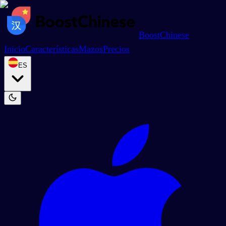
BoostChinese
Inicio
Características
Mazos
Precios
ES