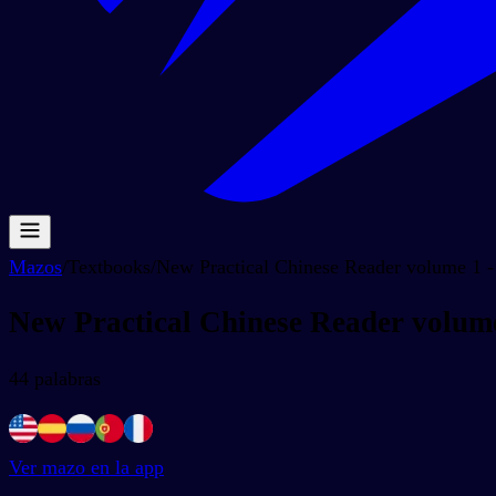
Mazos
/
Textbooks
/
New Practical Chinese Reader volume 1 
New Practical Chinese Reader volum
44
palabras
Ver mazo en la app