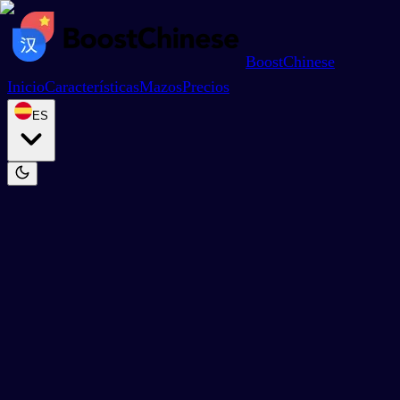
BoostChinese
Inicio
Características
Mazos
Precios
ES