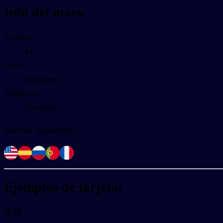
Info del mazo
Palabras
44
Nivel
Begginer
Categoría
Textbooks
Idiomas disponibles
Ejemplos de tarjetas
电视