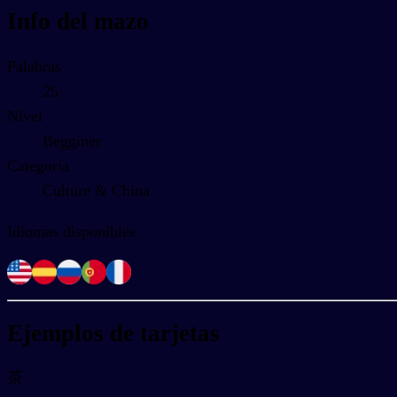
Info del mazo
Palabras
25
Nivel
Begginer
Categoría
Culture & China
Idiomas disponibles
Ejemplos de tarjetas
茶