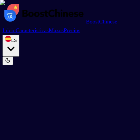
BoostChinese
Inicio
Características
Mazos
Precios
ES