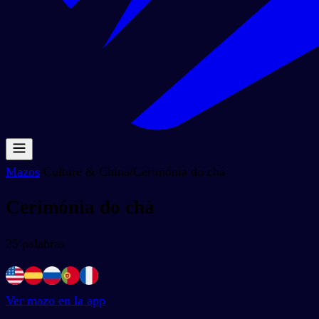
Mazos
/
Culture & China
/
Cerimónia do chá
Cerimónia do chá
25
palabras
Ver mazo en la app