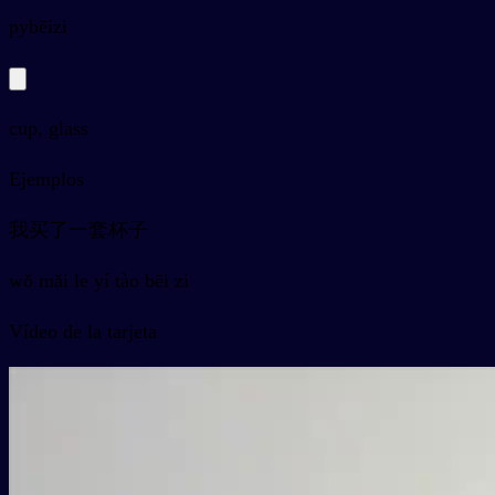
py
bēizi
cup, glass
Ejemplos
我买了一套杯子
wǒ mǎi le yí tào bēi zi
Vídeo de la tarjeta