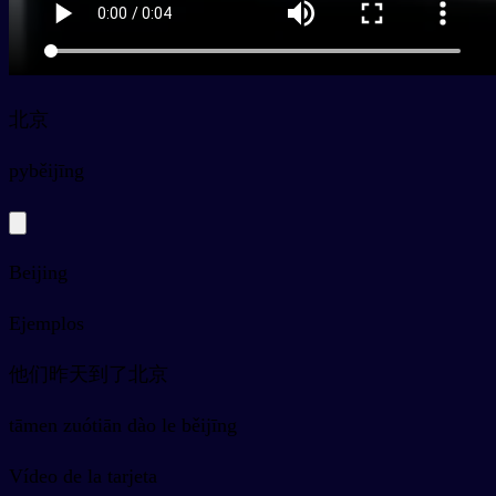
北京
py
běijīng
Beijing
Ejemplos
他们昨天到了北京
tāmen zuótiān dào le běijīng
Vídeo de la tarjeta