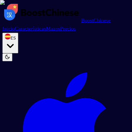
BoostChinese
Inicio
Características
Mazos
Precios
ES