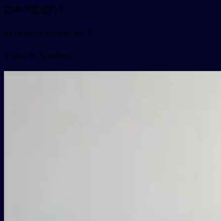
那本书是谁的？
nà běn shū shì shéi de ？
Vídeo de la tarjeta