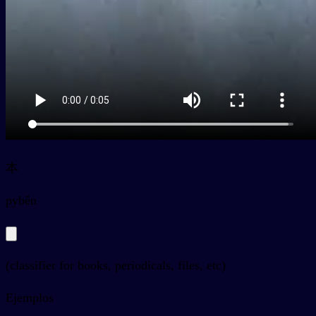
本
py
běn
(classifier for books, periodicals, files, etc)
Ejemplos