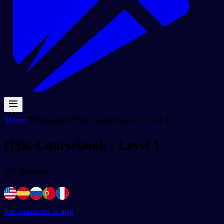
Mazos
/
Textbooks
/
HSK Coursebook - Level 1
HSK Coursebook - Level 1
194
palabras
Ver mazo en la app