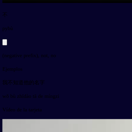
不
py
bù
(negative prefix), not, no
Ejemplos
我不知道他的名字
wǒ bù zhīdào tā de míngzi
Vídeo de la tarjeta