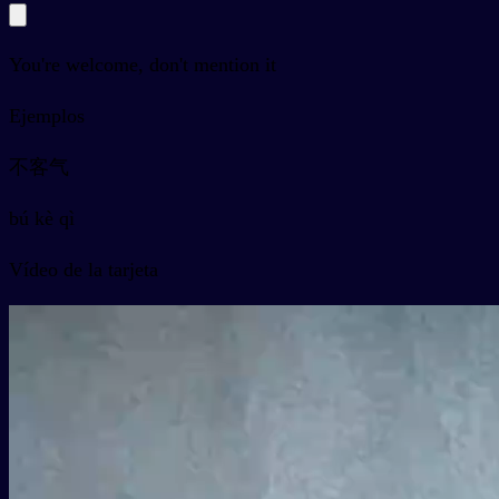
You're welcome, don't mention it
Ejemplos
不客气
bú kè qì
Vídeo de la tarjeta