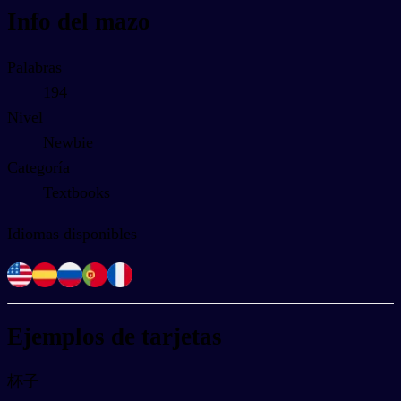
Info del mazo
Palabras
194
Nivel
Newbie
Categoría
Textbooks
Idiomas disponibles
Ejemplos de tarjetas
杯子