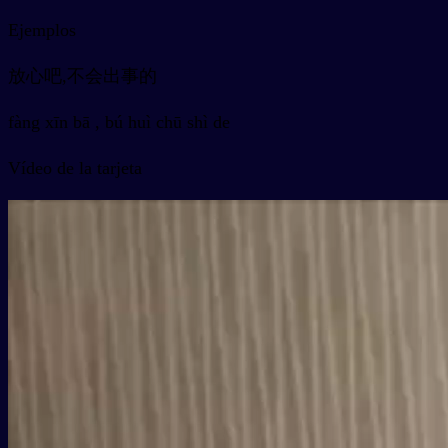
Ejemplos
放心吧,不会出事的
fàng xīn bā , bú huì chū shì de
Vídeo de la tarjeta