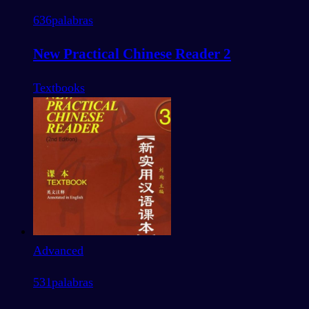
636
palabras
New Practical Chinese Reader 2
Textbooks
Advanced
531
palabras