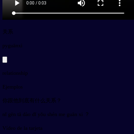
关系
py
guānxi
relationship
Ejemplos
你跟他到底有什么关系？
nǐ gēn tā dào dǐ yǒu shén me guān xi ？
Vídeo de la tarjeta