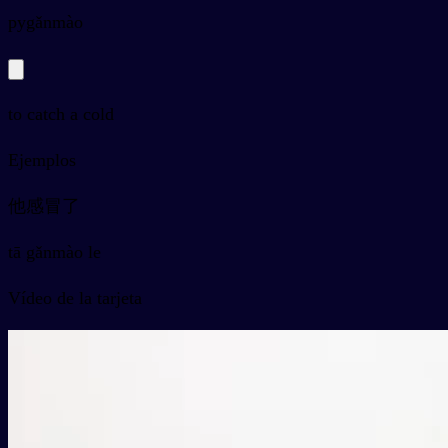
py
gǎnmào
to catch a cold
Ejemplos
他感冒了
tā gǎnmào le
Vídeo de la tarjeta