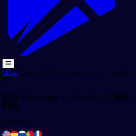
Mazos
/
Textbooks
/
HSK Coursebook - Level 3 - 上海很好
玩
HSK Coursebook - Level 3 - 上海很
好玩
22
palabras