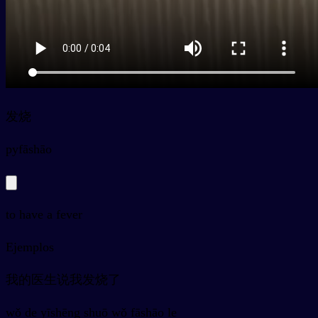
发烧
py
fāshāo
to have a fever
Ejemplos
我的医生说我发烧了
wǒ de yīshēng shuō wǒ fāshāo le