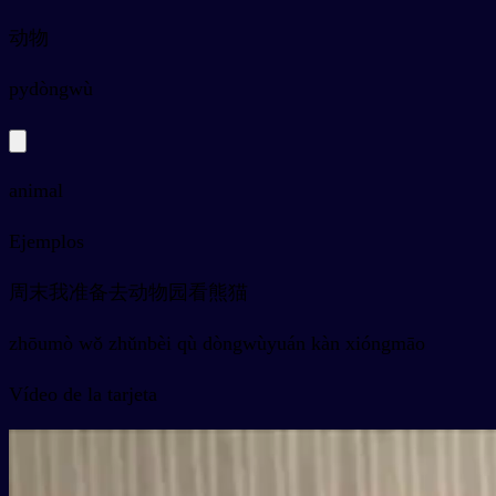
动物
py
dòngwù
animal
Ejemplos
周末我准备去动物园看熊猫
zhōumò wǒ zhǔnbèi qù dòngwùyuán kàn xióngmāo
Vídeo de la tarjeta