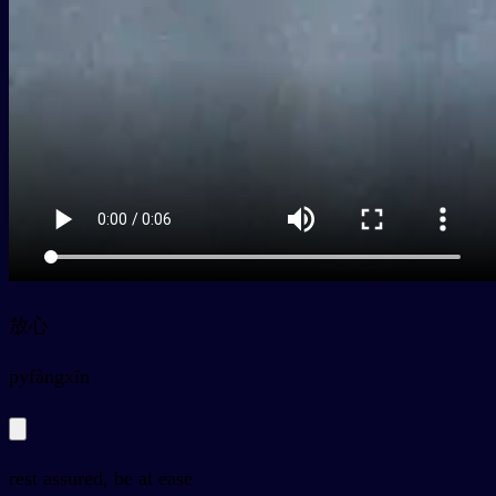
放心
py
fàngxīn
rest assured, be at ease