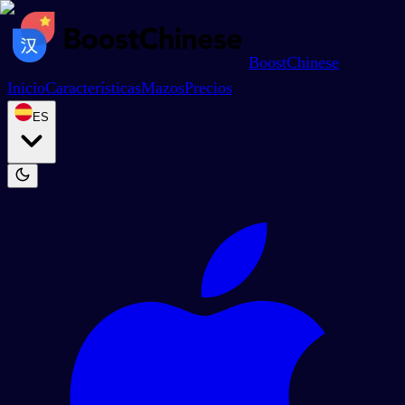
BoostChinese
Inicio
Características
Mazos
Precios
ES