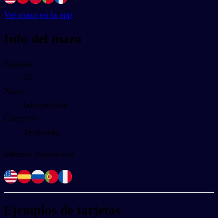
Ver mazo en la app
Info del mazo
Palabras
22
Nivel
Intermediate
Categoría
Textbooks
Idiomas disponibles
Ejemplos de tarjetas