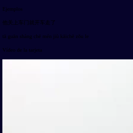
Ejemplos
他关上车门就开车走了
tā guān shàng chē mén jiù kāichē zǒu le
Vídeo de la tarjeta