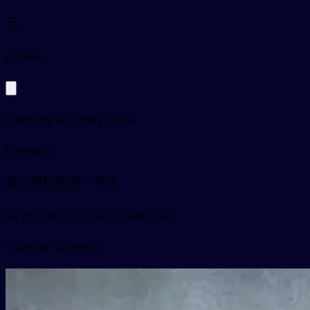
元
py
yuán
monetary unit from China
Ejemplos
那个手机不到一千元
nà gè shǒu jī bú dào yì qiān yuán
Vídeo de la tarjeta