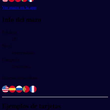
Ver mazo en la app
Info del mazo
Palabras
19
Nivel
Intermediate
Categoría
Textbooks
Idiomas disponibles
Ejemplos de tarjetas