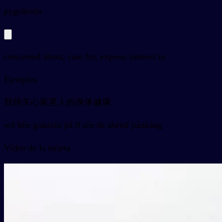
py
guānxīn
concerned about, care for, express interest in
Ejemplos
我很关心家里人的身体健康
wǒ hěn guānxīn jiā lǐ rén de shēntǐ jiànkāng
Vídeo de la tarjeta