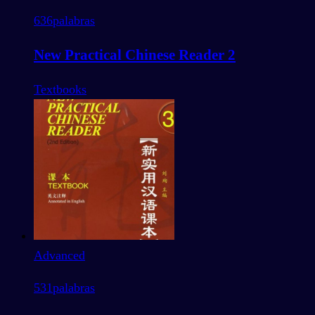
636
palabras
New Practical Chinese Reader 2
Textbooks
Advanced
531
palabras