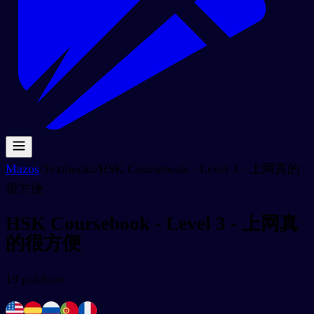
Mazos
/
Textbooks
/
HSK Coursebook - Level 3 - 上网真的
很方便
HSK Coursebook - Level 3 - 上网真
的很方便
19
palabras