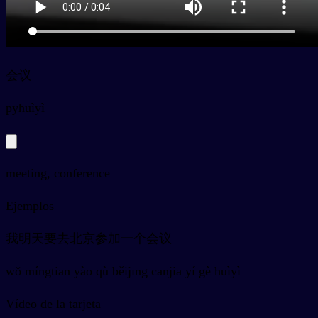
会议
py
huìyì
meeting, conference
Ejemplos
我明天要去北京参加一个会议
wǒ míngtiān yào qù běijīng cānjiā yí gè huìyì
Vídeo de la tarjeta