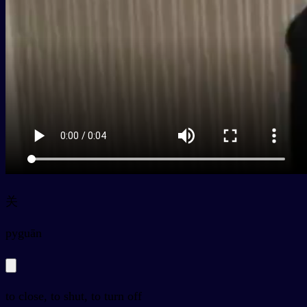
关
py
guān
to close, to shut, to turn off