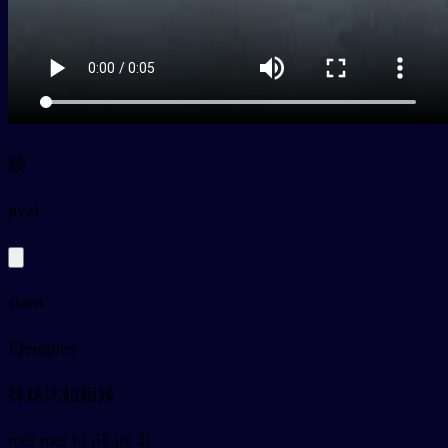
矮
py
ǎi
short
Ejemplos
妹妹比姐姐矮
mèi mei bǐ jiě jie ǎi