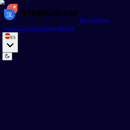
BoostChinese
Inicio
Características
Mazos
Precios
ES