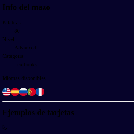
Info del mazo
Palabras
80
Nivel
Advanced
Categoría
Textbooks
Idiomas disponibles
Ejemplos de tarjetas
吵