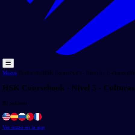
Mazos
/
Textbooks
/
HSK Coursebook - Nível 5 - Culturas dife
HSK Coursebook - Nível 5 - Culturas 
80
palabras
Ver mazo en la app