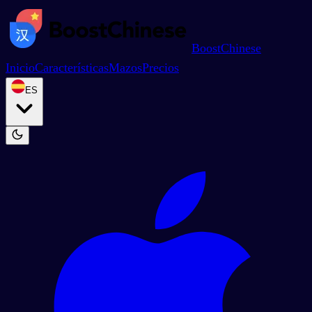
BoostChinese
Inicio
Características
Mazos
Precios
ES