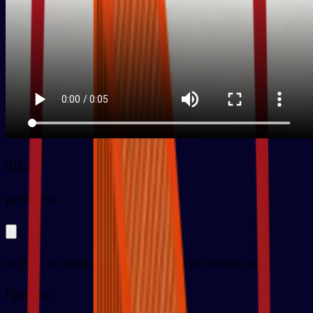
出口
py
chūkǒu
an exit, to speak, to export; (of a ship) to leave port
Ejemplos