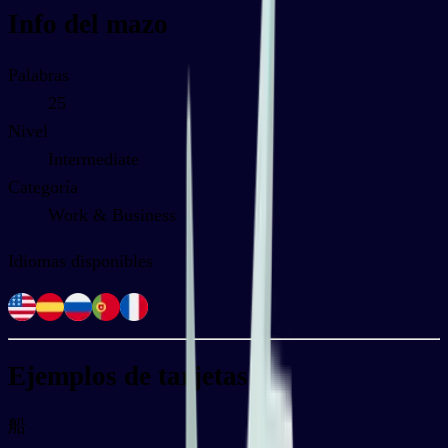
Info del mazo
Palabras
25
Nivel
Intermediate
Categoría
Work & Business
Idiomas disponibles
Ejemplos de tarjetas
船