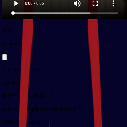
保险
py
bǎoxiǎn
to insure; insurance
Ejemplos
你的车上了保险没有？
nǐ de chē shàng le bǎo xiǎn méiyǒu ？
Vídeo de la tarjeta