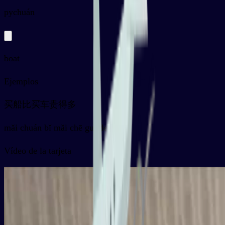
py
chuán
boat
Ejemplos
买船比买车贵得多
mǎi chuán bǐ mǎi chē guì de duō
Vídeo de la tarjeta