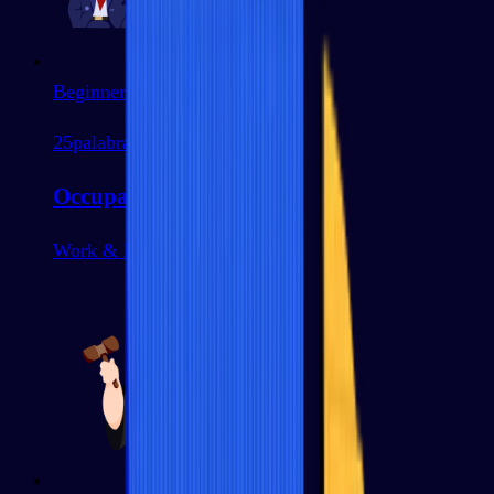
Beginner
25
palabras
Occupations
Work & Business