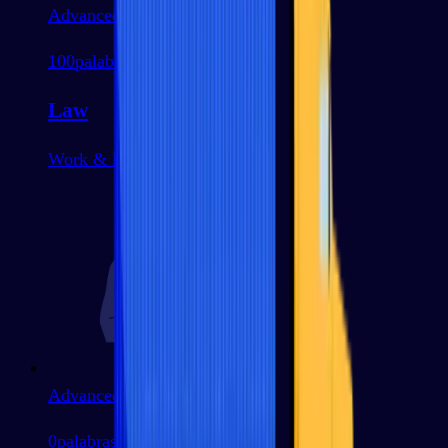
Advanced
100
palabras
Law
Work & Business
Advanced
0
palabras