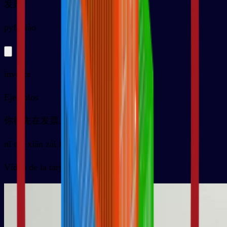
发票
py
fāpiào
invoice
Ejemplos
你得先在发票上签字
nǐ děi xiān zài fāpiào shàng qiānzì
Vídeo de la tarjeta