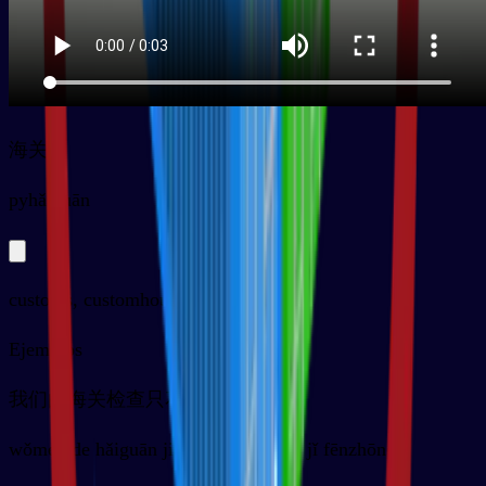
海关
py
hǎiguān
customs, customhouse
Ejemplos
我们的海关检查只花了几分钟
wǒmen de hǎiguān jiǎnchá zhǐ huā le jǐ fēnzhōng